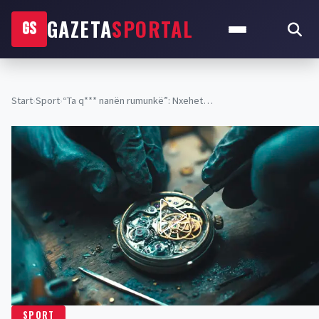
GAZETA
SPORTAL
GS
Start
›
Sport
›
“Ta q*** nanën rumunkë”: Nxehet…
SPORT