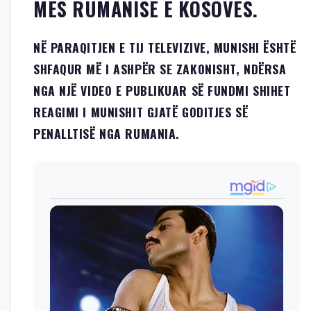
MES RUMANISË E KOSOVËS.
NË PARAQITJEN E TIJ TELEVIZIVE, MUNISHI ËSHTË
SHFAQUR MË I ASHPËR SE ZAKONISHT, NDËRSA
NGA NJË VIDEO E PUBLIKUAR SË FUNDMI SHIHET
REAGIMI I MUNISHIT GJATË GODITJES SË
PENALLTISË NGA RUMANIA.