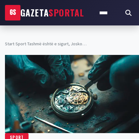
GAZETA
SPORTAL
GS
Start
›
Sport
›
Tashmë është e sigurt, Josko…
SPORT