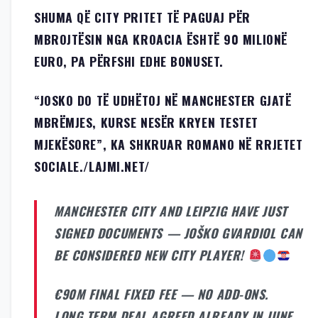
SHUMA QË CITY PRITET TË PAGUAJ PËR
MBROJTËSIN NGA KROACIA ËSHTË 90 MILIONË
EURO, PA PËRFSHI EDHE BONUSET.
“JOSKO DO TË UDHËTOJ NË MANCHESTER GJATË
MBRËMJES, KURSE NESËR KRYEN TESTET
MJEKËSORE”, KA SHKRUAR ROMANO NË RRJETET
SOCIALE./LAJMI.NET/
MANCHESTER CITY AND LEIPZIG HAVE JUST
SIGNED DOCUMENTS — JOŠKO GVARDIOL CAN
BE CONSIDERED NEW CITY PLAYER!
€90M FINAL FIXED FEE — NO ADD-ONS.
LONG TERM DEAL AGREED ALREADY IN JUNE.