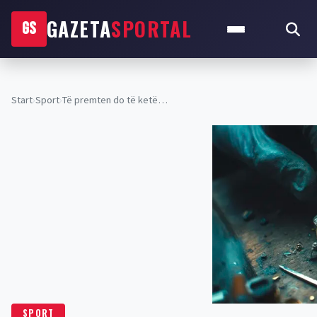
GAZETA
SPORTAL
GS
Start
›
Sport
›
Të premten do të ketë…
SPORT