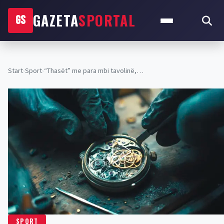
GAZETA
SPORTAL
GS
Start
›
Sport
›
“Thasët” me para mbi tavolinë,…
SPORT