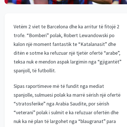
Vetëm 2 viet te Barcelona dhe ka arritur të fitojë 2
trofe. “Bomberi” polak, Robert Lewandowski po
kalon një moment fantastik te “Katalanasit” dhe
ditën e sotme ka refuzuar një tjetër ofertë “arabe”,
teksa nuk e mendon aspak largimin nga “gjigantët”
spanjoll, të futbollit.
Sipas raportimeve më të fundit nga mediat
spanjolle, sulmuesi polak ka marrë sërish një ofertë
“stratosferike” nga Arabia Saudite, por sërish
“veterani” polak i sulmit e ka refuzuar ofertën dhe
nuk ka në plan të largohet nga “blaugranat” para