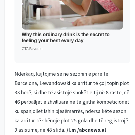
Ndërkaq, kujtojmë se në sezonin e parë te
Barcelona, Lewandowski ka arritur të çoj topin plot
33 herë, si dhe të asistojë shokët e tij në 8 raste, në
46 përballjet e zhvilluara në të gjitha kompeticionet
ku spanjollët ishin pjesëmarrës, ndërsa këtë sezon
ka arritur të shënojë plot 25 gola dhe të regjistrojë
9 asistime, në 48 sfida.
/i.m /abcnews.al