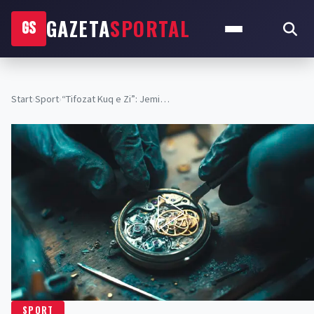
GAZETA
SPORTAL
GS
Start
›
Sport
›
“Tifozat Kuq e Zi”: Jemi…
SPORT