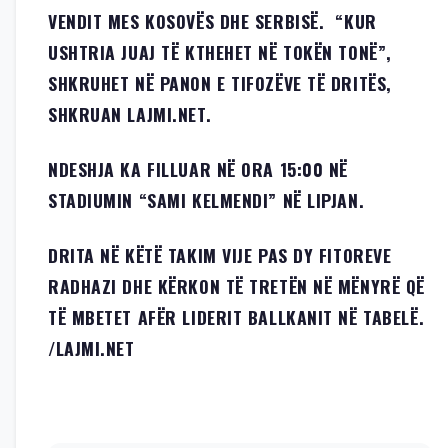
VENDIT MES KOSOVËS DHE SERBISË. “KUR
USHTRIA JUAJ TË KTHEHET NË TOKËN TONË”,
SHKRUHET NË PANON E TIFOZËVE TË DRITËS,
SHKRUAN LAJMI.NET.
NDESHJA KA FILLUAR NË ORA 15:00 NË
STADIUMIN “SAMI KELMENDI” NË LIPJAN.
DRITA NË KËTË TAKIM VIJE PAS DY FITOREVE
RADHAZI DHE KËRKON TË TRETËN NË MËNYRË QË
TË MBETET AFËR LIDERIT BALLKANIT NË TABELË.
/LAJMI.NET