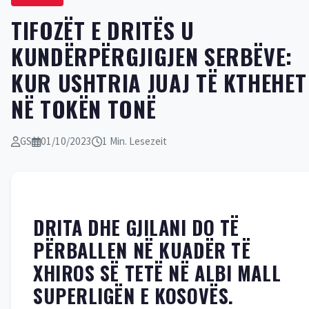
TIFOZËT E DRITËS U
KUNDËRPËRGJIGJEN SERBËVE:
KUR USHTRIA JUAJ TË KTHEHET
NË TOKËN TONË
GS
01/10/2023
1 Min. Lesezeit
DRITA DHE GJILANI DO TË
PËRBALLEN NË KUADËR TË
XHIROS SË TETË NË ALBI MALL
SUPERLIGËN E KOSOVËS.