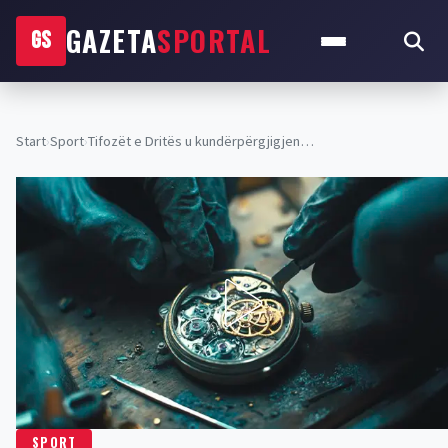
GAZETA
SPORTAL
GS
Start
›
Sport
›
Tifozët e Dritës u kundërpërgjigjen…
SPORT