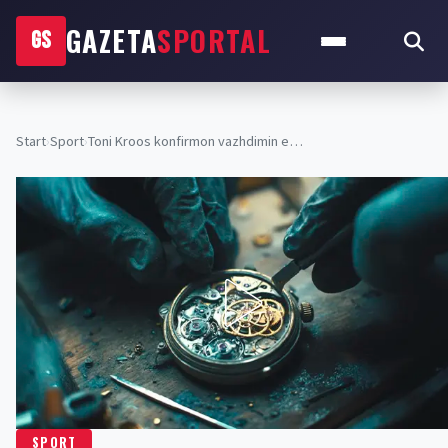
GAZETA
SPORTAL
GS
Start
›
Sport
›
Toni Kroos konfirmon vazhdimin e…
SPORT