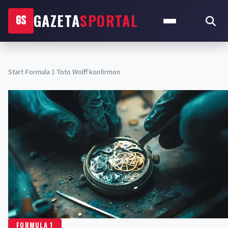
GAZETA
SPORTAL
GS
Start
›
Formula 1
›
Toto Wolff konfirmon
FORMULA 1