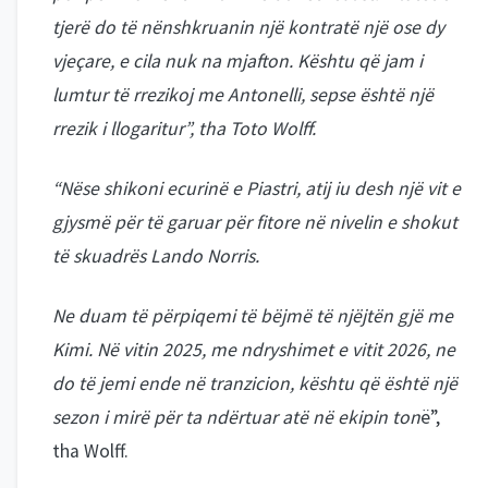
tjerë do të nënshkruanin një kontratë një ose dy
vjeçare, e cila nuk na mjafton. Kështu që jam i
lumtur të rrezikoj me Antonelli, sepse është një
rrezik i llogaritur”, tha Toto Wolff.
“Nëse shikoni ecurinë e Piastri, atij iu desh një vit e
gjysmë për të garuar për fitore në nivelin e shokut
të skuadrës Lando Norris.
Ne duam të përpiqemi të bëjmë të njëjtën gjë me
Kimi. Në vitin 2025, me ndryshimet e vitit 2026, ne
do të jemi ende në tranzicion, kështu që është një
sezon i mirë për ta ndërtuar atë në ekipin ton
ë”,
tha Wolff.