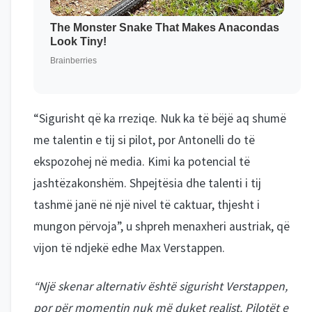
“Sigurisht që ka rreziqe. Nuk ka të bëjë aq shumë
me talentin e tij si pilot, por Antonelli do të
ekspozohej në media. Kimi ka potencial të
jashtëzakonshëm. Shpejtësia dhe talenti i tij
tashmë janë në një nivel të caktuar, thjesht i
mungon përvoja”, u shpreh menaxheri austriak, që
vijon të ndjekë edhe Max Verstappen.
“Një skenar alternativ është sigurisht Verstappen,
por për momentin nuk më duket realist. Pilotët e