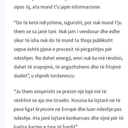
sipas tij, ata mund t’u japin informacione.
“Do të ketë ndryshime, sigurisht, por nuk mund t’ju
them se sa janë tani. Nuk jam i vendosur dhe edhe
sikur të isha nuk do të mund ta thoja publikisht
sepse është pjesë e procesit të përgatitjes për
ndeshjen. Na duhet energji, emri nuk ka më rëndësi,
duhet të vrapojmë, të angazhohemi dhe të fitojmë
duelet”, u shpreh Iordanescu.
“Ju them sinqerisht se presim një lojë më të
vështirë se ajo me Izraelin. Kosova ka lojtarë në të
pesë ligat kryesore në Evropë dhe luan ndeshje pas
ndeshje. Ata janë lojtarë konkurrues dhe vijnë për të
luajtur kartën e tyre të fundit”.