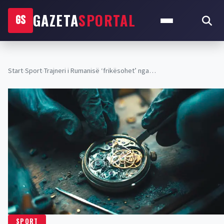
GAZETA
SPORTAL
GS
Start
›
Sport
›
Trajneri i Rumanisë ‘frikësohet’ nga…
SPORT