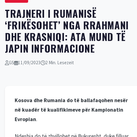
TRAJNERI I RUMANISË
‘FRIKËSOHET’ NGA RRAHMANI
DHE KRASNIQI: ATA MUND TË
JAPIN INFORMACIONE
GS
11/09/2023
2 Min. Lesezeit
Kosova dhe Rumania do të ballafaqohen nesër
në kuadër të kualifikimeve për Kampionatin
Evropian
.
Ndeshja do të zhvillohet në Bukuresht, duke filluar