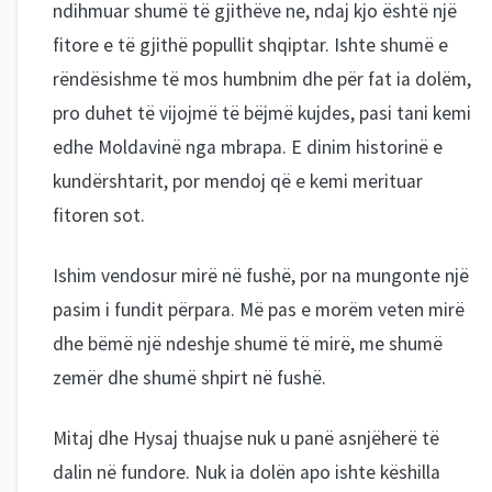
ndihmuar shumë të gjithëve ne, ndaj kjo është një
fitore e të gjithë popullit shqiptar. Ishte shumë e
rëndësishme të mos humbnim dhe për fat ia dolëm,
pro duhet të vijojmë të bëjmë kujdes, pasi tani kemi
edhe Moldavinë nga mbrapa. E dinim historinë e
kundërshtarit, por mendoj që e kemi merituar
fitoren sot.
Ishim vendosur mirë në fushë, por na mungonte një
pasim i fundit përpara. Më pas e morëm veten mirë
dhe bëmë një ndeshje shumë të mirë, me shumë
zemër dhe shumë shpirt në fushë.
Mitaj dhe Hysaj thuajse nuk u panë asnjëherë të
dalin në fundore. Nuk ia dolën apo ishte këshilla