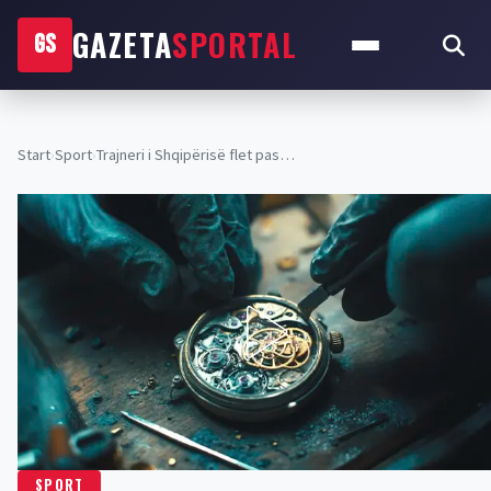
GAZETA
SPORTAL
GS
Start
›
Sport
›
Trajneri i Shqipërisë flet pas…
SPORT