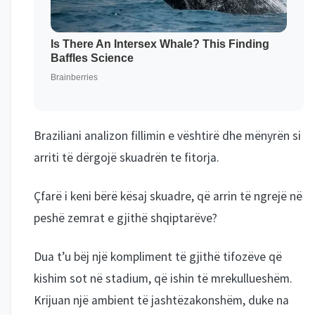
Braziliani analizon fillimin e vështirë dhe mënyrën si
arriti të dërgojë skuadrën te fitorja.
Çfarë i keni bërë kësaj skuadre, që arrin të ngrejë në
peshë zemrat e gjithë shqiptarëve?
Dua t’u bëj një kompliment të gjithë tifozëve që
kishim sot në stadium, që ishin të mrekullueshëm.
Krijuan një ambient të jashtëzakonshëm, duke na