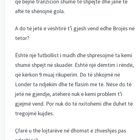
që bëjnë tranzicion shumë të shpejtë dhe janë të
aftë të shënojnë gola.
A do të jetë e vështirë t’i gjesh vend edhe Brojës në
tetor?
Është një futbollist i madh dhe shpresojmë ta kemi
shumë shpejt në skuadër. Është një dëmtim i rëndë,
që kërkon 9 muaj rikuperim. Do të shkojmë në
Londër ta ndjekim dhe të flasim me të. Nëse do të
jetë në gjendje, atëherë nuk e kemi problem t’i
gjejmë vend. Por nuk do të nxitohemi dhe duhet të
tregojmë kujdes.
Çfarë u the lojtarëve në dhomat e zhveshjes pas