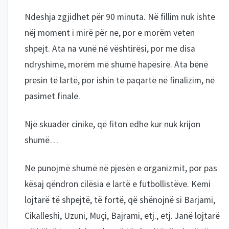
Ndeshja zgjidhet për 90 minuta. Në fillim nuk ishte
nëj moment i mirë për ne, por e morëm veten
shpejt. Ata na vunë në vështirësi, por me disa
ndryshime, morëm më shumë hapësirë. Ata bënë
presin të lartë, por ishin të paqartë në finalizim, në
pasimet finale.
Një skuadër cinike, që fiton edhe kur nuk krijon
shumë…
Ne punojmë shumë në pjesën e organizmit, por pas
kësaj qëndron cilësia e lartë e futbollistëve. Kemi
lojtarë të shpejtë, të fortë, që shënojnë si Barjami,
Cikalleshi, Uzuni, Muçi, Bajrami, etj., etj. Janë lojtarë