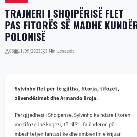
TRAJNERI I SHQIPËRISË FLET
PAS FITORËS SË MADHE KUNDË
POLONISË
GS
11/09/2023
3 Min. Lesezeit
Sylvinho flet për të gjitha, fitorja, tifozët,
zëvendësimet dhe Armando Broja.
Përzgjedhësi i Shqipërisë, Sylvinho ka ndarë fitoren
me tifozerinë kuqezi, të cilët i falënderon për
mbështetjen fantastike dhe ambientin e krijuar.