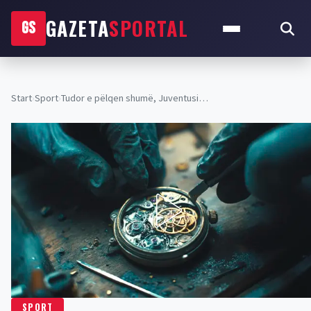
GAZETA
SPORTAL
GS
Start
›
Sport
›
Tudor e pëlqen shumë, Juventusi…
SPORT