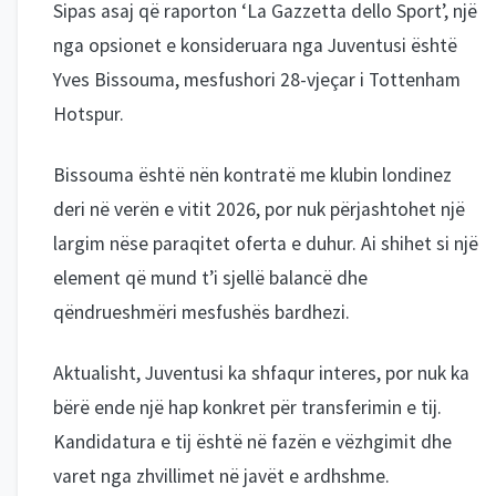
Sipas asaj që raporton ‘La Gazzetta dello Sport’, një
nga opsionet e konsideruara nga Juventusi është
Yves Bissouma, mesfushori 28-vjeçar i Tottenham
Hotspur.
Bissouma është nën kontratë me klubin londinez
deri në verën e vitit 2026, por nuk përjashtohet një
largim nëse paraqitet oferta e duhur. Ai shihet si një
element që mund t’i sjellë balancë dhe
qëndrueshmëri mesfushës bardhezi.
Aktualisht, Juventusi ka shfaqur interes, por nuk ka
bërë ende një hap konkret për transferimin e tij.
Kandidatura e tij është në fazën e vëzhgimit dhe
varet nga zhvillimet në javët e ardhshme.