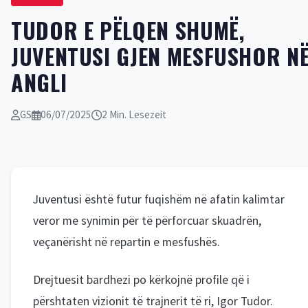
TUDOR E PËLQEN SHUMË,
JUVENTUSI GJEN MESFUSHOR N
ANGLI
GS
06/07/2025
2 Min. Lesezeit
Juventusi është futur fuqishëm në afatin kalimtar
veror me synimin për të përforcuar skuadrën,
veçanërisht në repartin e mesfushës.
Drejtuesit bardhezi po kërkojnë profile që i
përshtaten vizionit të trajnerit të ri, Igor Tudor.