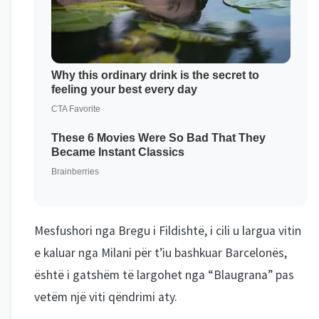
Mesfushori nga Bregu i Fildishtë, i cili u largua vitin
e kaluar nga Milani për t’iu bashkuar Barcelonës,
është i gatshëm të largohet nga “Blaugrana” pas
vetëm një viti qëndrimi aty.