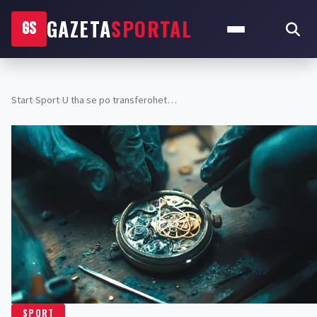
GAZETA
SPORTAL
GS
Start
›
Sport
›
U tha se po transferohet…
SPORT