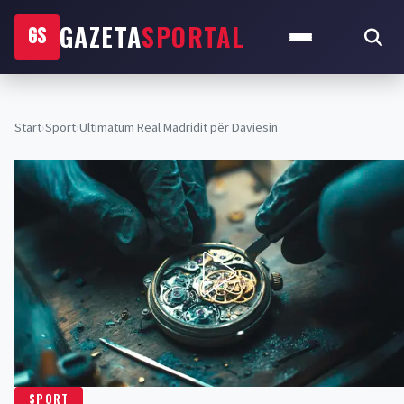
GAZETA
SPORTAL
GS
Start
›
Sport
›
Ultimatum Real Madridit për Daviesin
SPORT