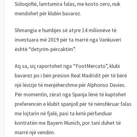
Sidoqoftë, lamtumira falas, me kosto zero, nuk
mendohet për klubin bavarez.
Shmangia e humbjes së atyre 14 milionëve të
investuara më 2019 për ta marrë nga Vankuveri
është “detyrim-përcaktim”.
Aq sa, siç raportohet nga “FootMercato”, klubi
bavarez po i bën presion Real Madridit për të bërë
një lëvizje të menjëhershme për Alphonso Davies.
Për momentin, zërat nga Spanja lënë të kuptohet
preferencën e klubit spanjoll për të nënshkruar falas
me lojtarin në fjalë, pasi ta ketë përfunduar
kontratën me Bayern Munich, por tani duhet të
marrë një vendim.