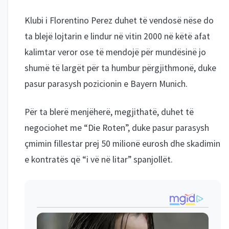
Klubi i Florentino Perez duhet të vendosë nëse do
ta blejë lojtarin e lindur në vitin 2000 në këtë afat
kalimtar veror ose të mendojë për mundësinë jo
shumë të largët për ta humbur përgjithmonë, duke
pasur parasysh pozicionin e Bayern Munich.
Për ta blerë menjëherë, megjithatë, duhet të
negociohet me “Die Roten”, duke pasur parasysh
çmimin fillestar prej 50 milionë eurosh dhe skadimin
e kontratës që “i vë në litar” spanjollët.