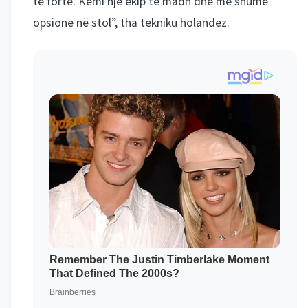
të fortë. Kemi një ekip të madh dhe me shumë
opsione në stol”, tha tekniku holandez.