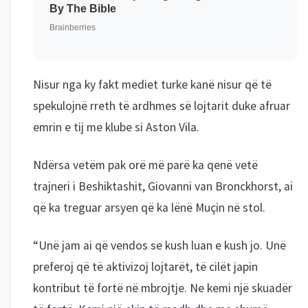
Nisur nga ky fakt mediet turke kanë nisur që të
spekulojnë rreth të ardhmes së lojtarit duke afruar
emrin e tij me klube si Aston Vila.
Ndërsa vetëm pak orë më parë ka qenë vetë
trajneri i Beshiktashit, Giovanni van Bronckhorst, ai
që ka treguar arsyen që ka lënë Muçin në stol.
“Unë jam ai që vendos se kush luan e kush jo. Unë
preferoj që të aktivizoj lojtarët, të cilët japin
kontribut të fortë në mbrojtje. Ne kemi një skuadër