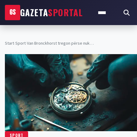
GAZETA
SPORTAL
GS
Start
›
Sport
›
Van Bronckhorst tregon përse nuk…
SPORT