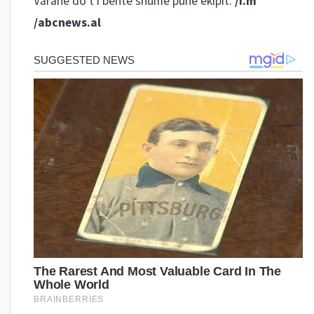
Varane do t’i bënte shumë punë ekipit.
/i.m
/abcnews.al