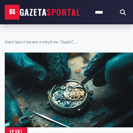
GAZETA
SPORTAL
GS
Start
›
Sport
›
Varane e mbyll me “Djajtë”,…
SPORT