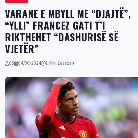
VARANE E MBYLL ME “DJAJTË”,
“YLLI” FRANCEZ GATI T’I
RIKTHEHET “DASHURISË SË
VJETËR”
GS
04/06/2024
1 Min. Lesezeit