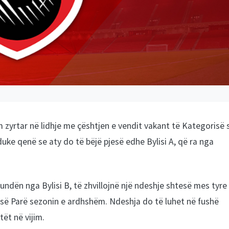
zyrtar në lidhje me çështjen e vendit vakant të Kategorisë 
duke qenë se aty do të bëjë pjesë edhe Bylisi A, që ra nga
ndën nga Bylisi B, të zhvillojnë një ndeshje shtesë mes tyre
 së Parë sezonin e ardhshëm. Ndeshja do të luhet në fushë
ët në vijim.