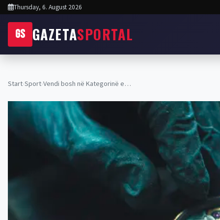
Thursday, 6. August 2026
GAZETA
SPORTAL
GS
Start
›
Sport
›
Vendi bosh në Kategorinë e…