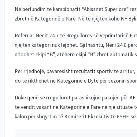
Në përfundim të kampionatit “Abissnet Superiore” rezul
zbret në Kategorinë e Parë. Në të njëjtën kohë KF Bylis
Referuar Nenit 24.7 të Rregullores së Veprimtarisë Futb
njëjtën kategori nuk lejohet. Gjithashtu, Neni 24.8 për
ndodhet ekipi “B”, atëherë ekipi “B” zbret automatiki
Për rrjedhojë, pavarësisht rezultatit sportiv të arrit
do të rikthehet në Kategorinë e Dytë për sezonin spor
Duke qenë se rregulloret parashikojnë pasojën për KF 
të vendit vakant në Kategorinë e Parë në një situatë të
kalon për shqyrtim të Komitetit Ekzekutiv të FSHF-së.