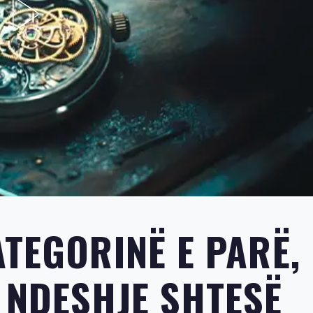
TEGORINË E PARË,
 NDESHJE SHTESË