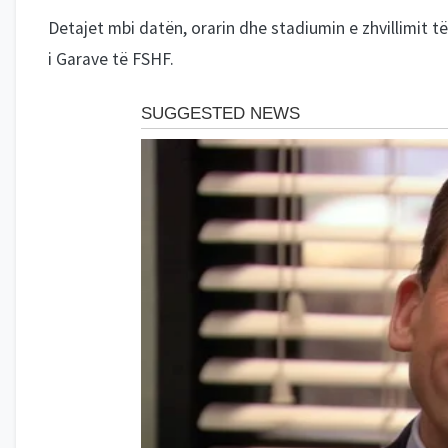
Detajet mbi datën, orarin dhe stadiumin e zhvillimit t
i Garave të FSHF.