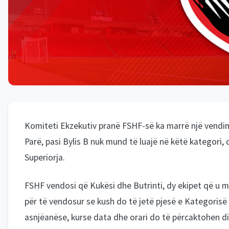
Komiteti Ekzekutiv pranë FSHF-së ka marrë një vendim 
Parë, pasi Bylis B nuk mund të luajë në këtë kategori, 
Superiorja.
FSHF vendosi që Kukësi dhe Butrinti, dy ekipet që u mu
për të vendosur se kush do të jetë pjesë e Kategorisë
asnjëanëse, kurse data dhe orari do të përcaktohen dit