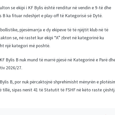
ton se ekipi i KF Bylis është renditur në vendin e 9-të dhe
 B ka fituar ndeshjet e play-off të Kategorisë së Dytë.
ollistike, pjesëmarrja e dy ekipeve të të njëjtit klub në të
cakton se, në rastet kur ekipi “A” zbret në kategorinë ku
sht një kategori më poshtë.
ur, KF Bylis B nuk mund të marrë pjesë në Kategorinë e Parë dh
tiv 2026/27.
Bylis B, por nuk përcaktojnë shprehimisht mënyrën e plotësi
 tillë, sipas nenit 41 të Statutit të FSHF në këto raste çështj