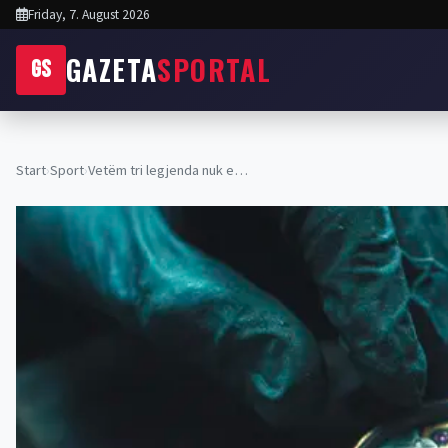
Friday, 7. August 2026
GAZETA
SPORTAL
GS
Start
›
Sport
›
Vetëm tri legjenda nuk e…