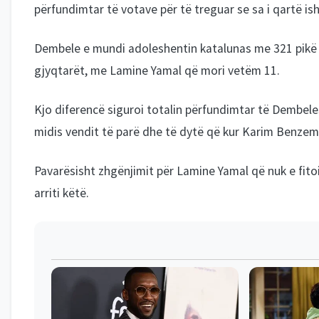
përfundimtar të votave për të treguar se sa i qartë i
Dembele e mundi adoleshentin katalunas me 321 pikë n
gjyqtarët, me Lamine Yamal që mori vetëm 11.
Kjo diferencë siguroi totalin përfundimtar të Dembel
midis vendit të parë dhe të dytë që kur Karim Benzem
Pavarësisht zhgënjimit për Lamine Yamal që nuk e fitoi 
arriti këtë.