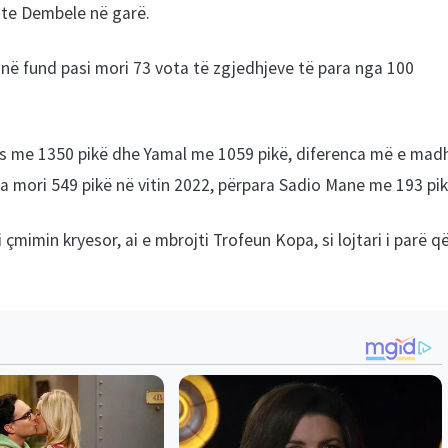
shte Dembele në garë.
ë fund pasi mori 73 vota të zgjedhjeve të para nga 100
es me 1350 pikë dhe Yamal me 1059 pikë, diferenca më e mad
a mori 549 pikë në vitin 2022, përpara Sadio Mane me 193 pik
çmimin kryesor, ai e mbrojti Trofeun Kopa, si lojtari i parë q