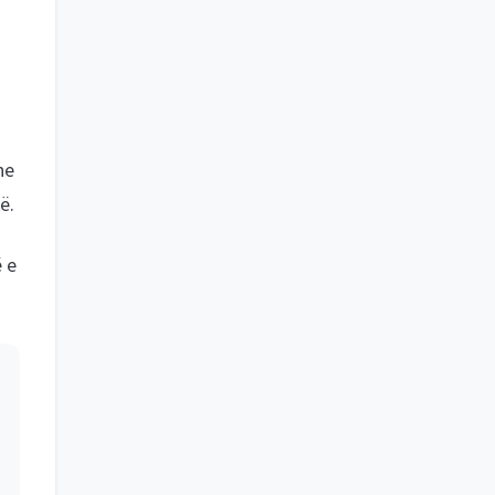
he
ë.
ë e