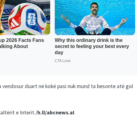
ka vendosur duart në kokë pasi nuk mund ta besonte atë gol
ltërit e Interit./
h.ll/abcnews.al