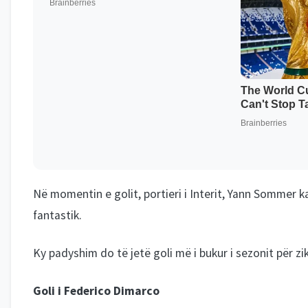
Në momentin e golit, portieri i Interit, Yann Sommer 
fantastik.
Ky padyshim do të jetë goli më i bukur i sezonit për zika
Goli i Federico Dimarco