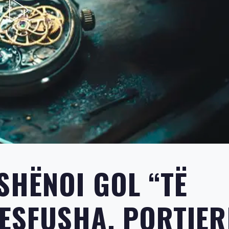
SHËNOI GOL “TË
SFUSHA, PORTIER