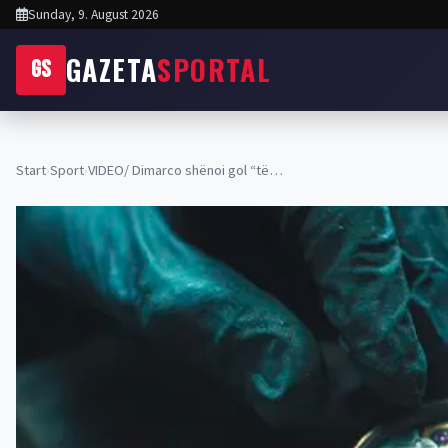
Sunday, 9. August 2026
GAZETA
SPORTAL
GS
Start
›
Sport
›
VIDEO/ Dimarco shënoi gol “të…