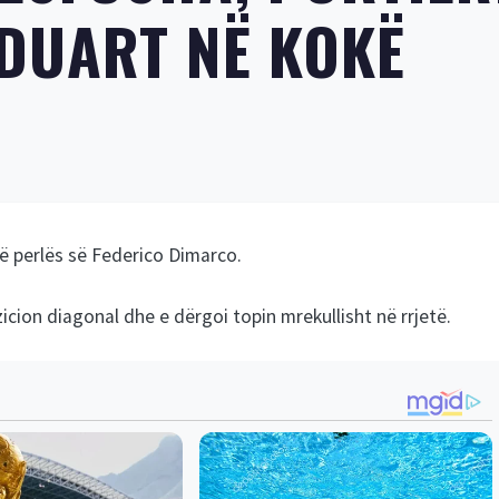
DUART NË KOKË
alë perlës së Federico Dimarco.
zicion diagonal dhe e dërgoi topin mrekullisht në rrjetë.