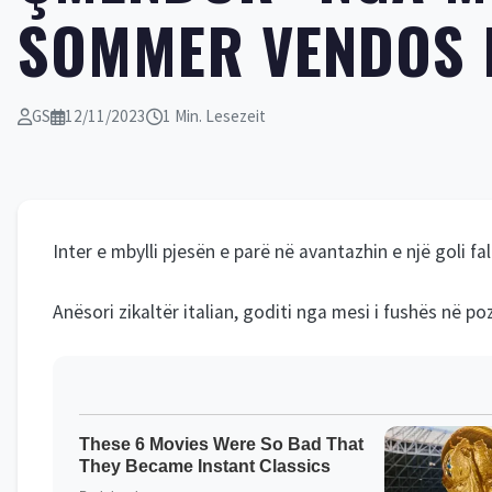
SOMMER VENDOS 
GS
12/11/2023
1 Min. Lesezeit
Inter e mbylli pjesën e parë në avantazhin e një goli f
Anësori zikaltër italian, goditi nga mesi i fushës në po