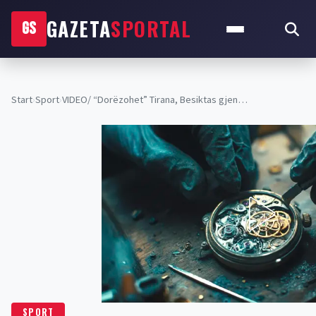
GAZETA
SPORTAL
GS
Start
›
Sport
›
VIDEO/ “Dorëzohet” Tirana, Besiktas gjen…
SPORT