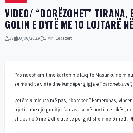
VIDEO/ “DORËZOHET” TIRANA, 
GOLIN E DYTË ME 10 LOJTARË N
GS
03/08/2023
1 Min. Lesezeit
Pas ndëshkimit me kartonin e kuq të Masuaku në minu
se mund të vinte dhe kundëpërgjigja e “bardhebluve”,
Vetëm 9 minuta më pas, “bomberi” kamerunas, Vincen 
rrjetës me një goditje fantastike në portën e Likës, du
sfidës në 0 me 2 dhe atë të përgjithshëm në 5 me 1.
/