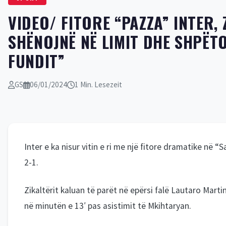
VIDEO/ FITORE “PAZZA” INTER, 
SHËNOJNË NË LIMIT DHE SHPËTO
FUNDIT”
GS
06/01/2024
1 Min. Lesezeit
Inter e ka nisur vitin e ri me një fitore dramatike në “
2-1.
Zikaltërit kaluan të parët në epërsi falë Lautaro Marti
në minutën e 13′ pas asistimit të Mkihtaryan.