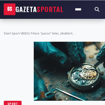
GAZETA
SPORTAL
GS
Start
›
Sport
›
VIDEO/ Fitore “pazza” Inter, zikaltërit…
SPORT