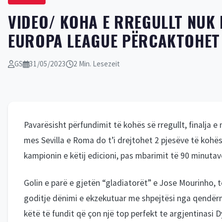
VIDEO/ KOHA E RREGULLT NUK M
EUROPA LEAGUE PËRCAKTOHET 
GS
31/05/2023
2 Min. Lesezeit
Pavarësisht përfundimit të kohës së rregullt, finalj
mes Sevilla e Roma do t’i drejtohet 2 pjesëve të kohë
kampionin e këtij edicioni, pas mbarimit të 90 minutav
Golin e parë e gjetën “gladiatorët” e Jose Mourinho, t
goditje dënimi e ekzekutuar me shpejtësi nga qendërm
këtë të fundit që çon një top perfekt te argjentinasi Dyb