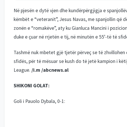
Në pjesën e dytë vjen dhe kundërpërgjigja e spanjollëv
këmbët e “veteranit”, Jesus Navas, me spanjollin që d
zonën e “romakëve”, aty ku Gianluca Mancini i pozicion
duke e çuar në rrjetën e tij, në minutën e 55’-të të sfid
Tashmë nuk mbetet gjë tjetër përveç se të zhvillohen
sfidës, për të mësuar se kush do të jetë kampion i kët
League.
/i.m /abcnews.al
SHIKONI GOLAT:
Goli i Pauolo Dybala, 0-1: