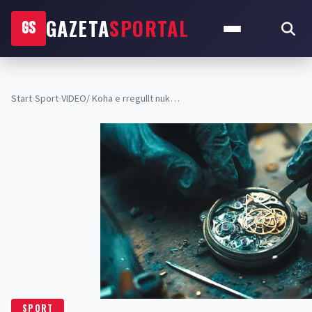
GAZETA
SPORTAL
GS
Start
›
Sport
›
VIDEO/ Koha e rregullt nuk…
SPORT