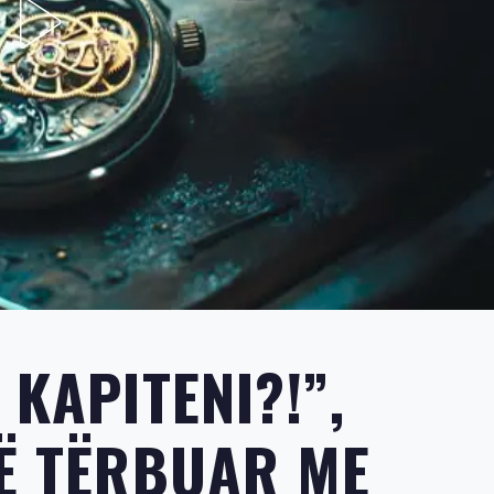
 KAPITENI?!”,
TË TËRBUAR ME