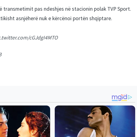
ë transmetimit pas ndeshjes në stacionin polak TVP Sport.
ktikisht asnjëherë nuk e kërcënoi portën shqiptare.
c.twitter.com/cGJdgI4MTO
3