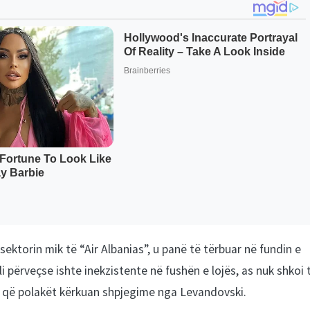
torin mik të “Air Albanias”, u panë të tërbuar në fundin e
i përveçse ishte inekzistente në fushën e lojës, as nuk shkoi t
ë që polakët kërkuan shpjegime nga Levandovski.