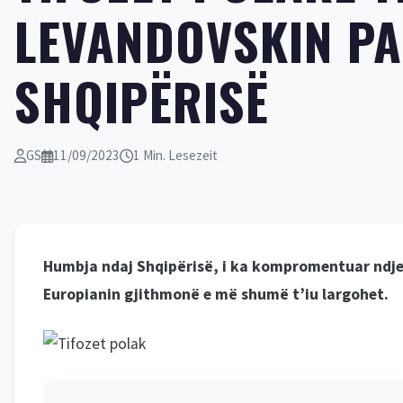
LEVANDOVSKIN PA
SHQIPËRISË
GS
11/09/2023
1 Min. Lesezeit
Humbja ndaj Shqipërisë, i ka kompromentuar ndje
Europianin gjithmonë e më shumë t’iu largohet.