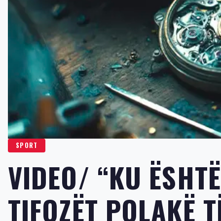
SPORT
VIDEO/ “KU ËSHTË
TIFOZËT POLAKË 