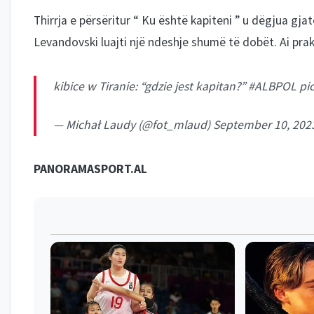
Thirrja e përsëritur “
Ku është kapiteni
” u dëgjua gjat
Levandovski luajti një ndeshje shumë të dobët. Ai pra
kibice w Tiranie: “gdzie jest kapitan?”
#ALBPOL
pi
— Michał Laudy (@fot_mlaud)
September 10, 202
PANORAMASPORT.AL