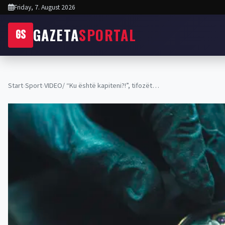
Friday, 7. August 2026
GAZETA
SPORTAL
GS
Start
›
Sport
›
VIDEO/ “Ku është kapiteni?!”, tifozët…