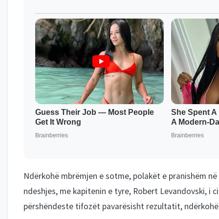
Ndërkohë mbrëmjen e sotme, polakët e pranishëm në sek
ndeshjes, me kapitenin e tyre, Robert Levandovski, i cil
përshëndeste tifozët pavarësisht rezultatit, ndërkoh