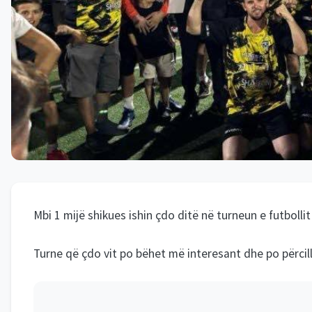
Mbi 1 mijë shikues ishin çdo ditë në turneun e futbolli
Turne që çdo vit po bëhet më interesant dhe po përcill