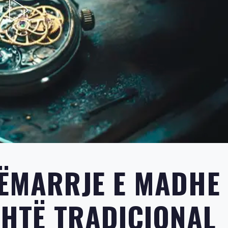
SËMARRJE E MADHE
SHTË TRADICIONAL