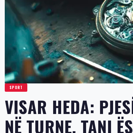
SPORT
VISAR HEDA: PJE
NË TURNE, TANI Ë