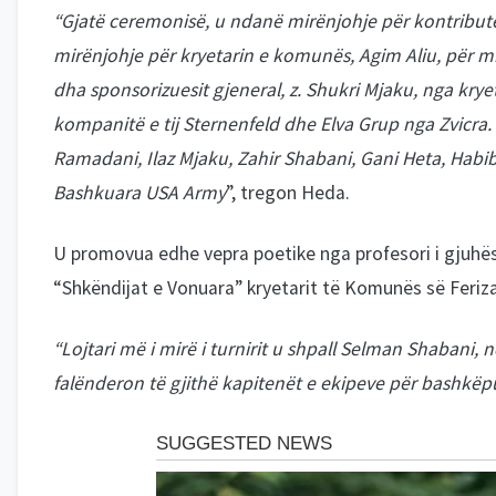
“Gjatë ceremonisë, u ndanë mirënjohje për kontributet
mirënjohje për kryetarin e komunës, Agim Aliu, për mbës
dha sponsorizuesit gjeneral, z. Shukri Mjaku, nga kry
kompanitë e tij Sternenfeld dhe Elva Grup nga Zvicra
Ramadani, Ilaz Mjaku, Zahir Shabani, Gani Heta, Habi
Bashkuara USA Army
”, tregon Heda.
U promovua edhe vepra poetike nga profesori i gjuhës s
“Shkëndijat e Vonuara” kryetarit të Komunës së Ferizajt
“Lojtari më i mirë i turnirit u shpall Selman Shabani, 
falënderon të gjithë kapitenët e ekipeve për bashk