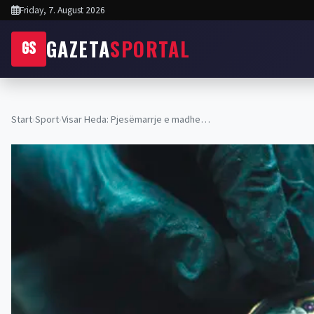
Friday, 7. August 2026
GAZETA
SPORTAL
GS
Start
›
Sport
›
Visar Heda: Pjesëmarrje e madhe…