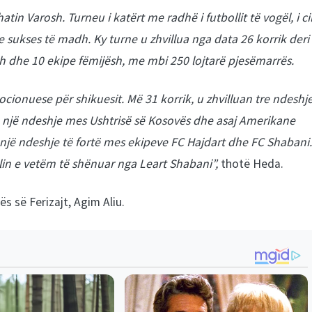
n Varosh. Turneu i katërt me radhë i futbollit të vogël, i cil
 sukses të madh. Ky turne u zhvillua nga data 26 korrik deri
sh dhe 10 ekipe fëmijësh, me mbi 250 lojtarë pjesëmarrës.
cionuese për shikuesit. Më 31 korrik, u zhvilluan tre ndeshj
e një ndeshje mes Ushtrisë së Kosovës dhe asaj Amerikane
lë një ndeshje të fortë mes ekipeve FC Hajdart dhe FC Shabani.
olin e vetëm të shënuar nga Leart Shabani”,
thotë Heda.
s së Ferizajt, Agim Aliu.