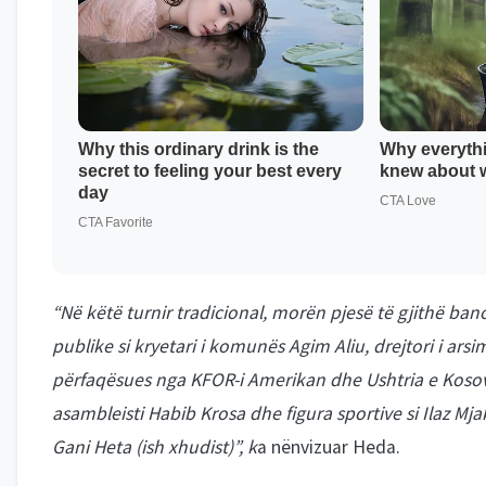
“Në këtë turnir tradicional, morën pjesë të gjithë ba
publike si kryetari i komunës Agim Aliu, drejtori i arsi
përfaqësues nga KFOR-i Amerikan dhe Ushtria e Kosov
asambleisti Habib Krosa dhe figura sportive si Ilaz Mjak
Gani Heta (ish xhudist)”, k
a nënvizuar Heda.