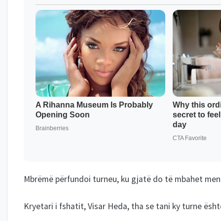
Mbrëmë përfundoi turneu, ku gjatë do të mbahet mend p
Kryetari i fshatit, Visar Heda, tha se tani ky turne ësh