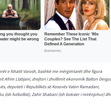
norët e fshatit Varosh, bashkë me mërgimtarët dhe figura
mit Afrim Llabjani, drejtori i zhvillimit ekonomik Balton Dergut
ës, deputeti i Republikës së Kosovës Valon Ramadani,
u (ish futbollist), Zahir Shabani (ish boksier i mirënjohur) dh