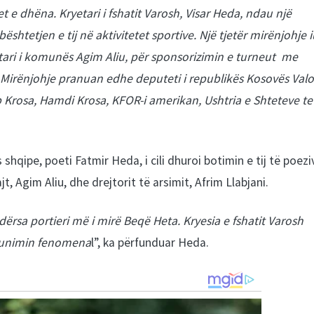
 e dhëna. Kryetari i fshatit Varosh, Visar Heda, ndau një
htetjen e tij në aktivitetet sportive. Një tjetër mirënjohje i
etari i komunës Agim Aliu, për sponsorizimin e turneut me
. Mirënjohje pranuan edhe deputeti i republikës Kosovës Val
b Krosa, Hamdi Krosa, KFOR-i amerikan, Ushtria e Shteteve te
hqipe, poeti Fatmir Heda, i cili dhuroi botimin e tij të poezi
, Agim Aliu, dhe drejtorit të arsimit, Afrim Llabjani.
ndërsa portieri më i mirë Beqë Heta. Kryesia e fshatit Varosh
ëpunimin fenomena
l”, ka përfunduar Heda.