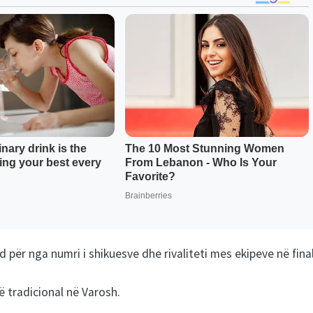
ër nga numri i shikuesve dhe rivaliteti mes ekipeve në final
të tradicional në Varosh.