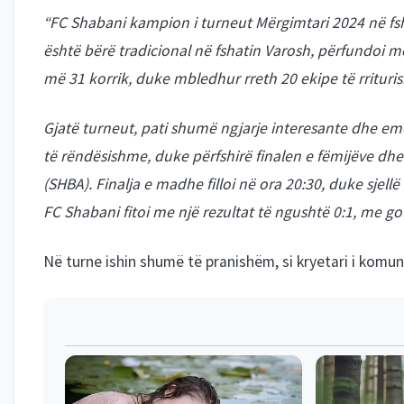
“FC Shabani kampion i turneut Mërgimtari 2024 në fshati
është bërë tradicional në fshatin Varosh, përfundoi me
më 31 korrik, duke mbledhur rreth 20 ekipe të rrituri
Gjatë turneut, pati shumë ngjarje interesante dhe emo
të rëndësishme, duke përfshirë finalen e fëmijëve dh
(SHBA). Finalja e madhe filloi në ora 20:30, duke sjel
FC Shabani fitoi me një rezultat të ngushtë 0:1, me g
Në turne ishin shumë të pranishëm, si kryetari i komunë