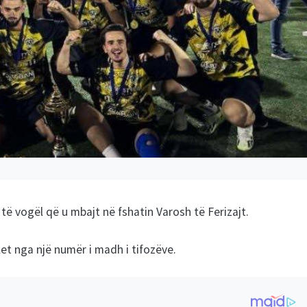
t të vogël që u mbajt në fshatin Varosh të Ferizajt.
et nga një numër i madh i tifozëve.