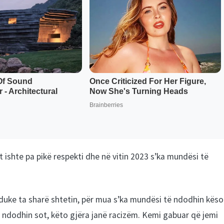
 ishte pa pikë respekti dhe në vitin 2023 s’ka mundësi të
 duke ta sharë shtetin, për mua s’ka mundësi të ndodhin këso
 ndodhin sot, këto gjëra janë racizëm. Kemi gabuar që jemi