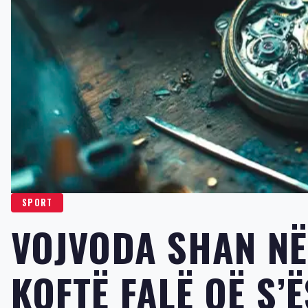
SPORT
VOJVODA SHAN NË 
KOFTË FALË QË S’