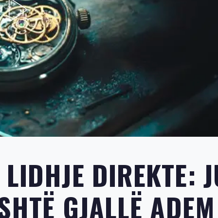
LIDHJE DIREKTE: J
ËSHTË GJALLË ADEM