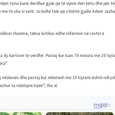
miljet tona kanë derdhur gjak që të vijmë deri këtu dhe për të
 me të sha si serb. Ju koftë falë që s’është gjallë Adem Jasha
ndikon shunmë, teksa kritikoi edhe referimin në rastin e
ha dy kartonë të verdhë. Pastaj kur luan 70 minuta me 10 lojt
ëra”.
saj ndalesës dhe pastaj kur mbetesh me 10 lojtarë është ndrys
hur ta ndalojnë lojën”, tha ai.