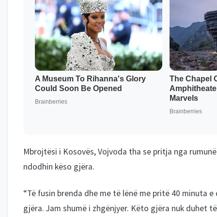
Mbrojtësi i Kosovës, Vojvoda tha se pritja nga rumunët
ndodhin këso gjëra.
“Të fusin brenda dhe me të lënë me pritë 40 minuta e
gjëra. Jam shumë i zhgënjyer. Këto gjëra nuk duhet të