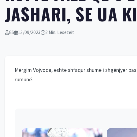
JASHARI, SE UA K
GS
13/09/2023
2 Min. Lesezeit
Mërgim Vojvoda, është shfaqur shumë i zhgënjyer pas 
rumunë.