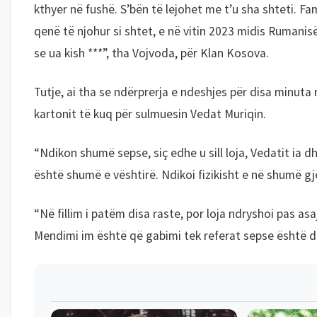
kthyer në fushë. S’bën të lejohet me t’u sha shteti. Fa
qenë të njohur si shtet, e në vitin 2023 midis Rumanisë
se ua kish ***”, tha Vojvoda, për Klan Kosova.
Tutje, ai tha se ndërprerja e ndeshjes për disa minuta 
kartonit të kuq për sulmuesin Vedat Muriqin.
“Ndikon shumë sepse, siç edhe u sill loja, Vedatit ia d
është shumë e vështirë. Ndikoi fizikisht e në shumë gj
“Në fillim i patëm disa raste, por loja ndryshoi pas a
Mendimi im është që gabimi tek referat sepse është das