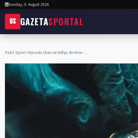
Sunday, 9. August 2026
GAZETA
SPORTAL
GS
Start
›
Sport
›
Vojvoda shan në lidhje direkte:…