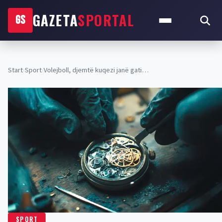
GAZETA
SPORTAL
GS
Start
›
Sport
›
Volejboll, djemtë kuqezi janë gati…
SPORT