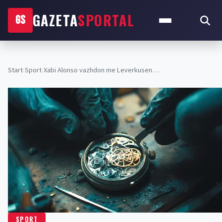
GAZETA
SPORTAL
GS
Start
›
Sport
›
Xabi Alonso vazhdon me Leverkusen…
SPORT