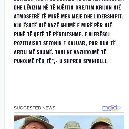
DHE LËVIZIM NË TË NJËJTIN DREJTIM KRIJON NJË
ATMOSFERË TË MIRË MES MEJE DHE LIDERSHIPIT.
KJO ËSHTË NJË BAZË SHUMË E MIRË PËR NJË
PUNË TË QETË TË PËRDITSHME. E VLERËSOJ
POZITIVISHT SEZONIN E KALUAR, POR DUA TË
ARRIJ MË SHUMË. TANI NE VAZHDOJMË TË
PUNOJMË PËR TË”,- U SHPREH SPANJOLLI.