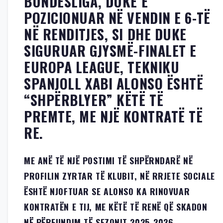
BUNDESLIGA, DUKE E
POZICIONUAR NË VENDIN E 6-TË
NË RENDITJES, SI DHE DUKE
SIGURUAR GJYSMË-FINALET E
EUROPA LEAGUE, TEKNIKU
SPANJOLL XABI ALONSO ËSHTË
“SHPËRBLYER” KËTË TË
PREMTE, ME NJË KONTRATË TË
RE.
ME ANË TË NJË POSTIMI TË SHPËRNDARË NË
PROFILIN ZYRTAR TË KLUBIT, NË RRJETE SOCIALE
ËSHTË NJOFTUAR SE ALONSO KA RINOVUAR
KONTRATËN E TIJ, ME KËTË TË RENË QË SKADON
NË PËRFUNDIM TË SEZONIT 2025-2026.