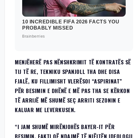
MENJËHERË PAS NËNSHKRIMIT TË KONTRATËS SË
TIJ TË RE, TEKNIKU SPANJOLL THA DHE DISA
FJALË, KU FILLIMISHT VLERËSOI “ASPIRINAT”
PËR BESIMIN E DHËNË E MË PAS THA SE KËRKON
TË ARRIJË MË SHUMË SEÇ ARRITI SEZONIN E
KALUAR ME LEVERKUSEN.
“I JAM SHUMË MIRËNJOHËS BAYER-IT PËR
BESIMIN. FAKTI QË NDAJMË TË NJËJTËN IDEOLOGJI