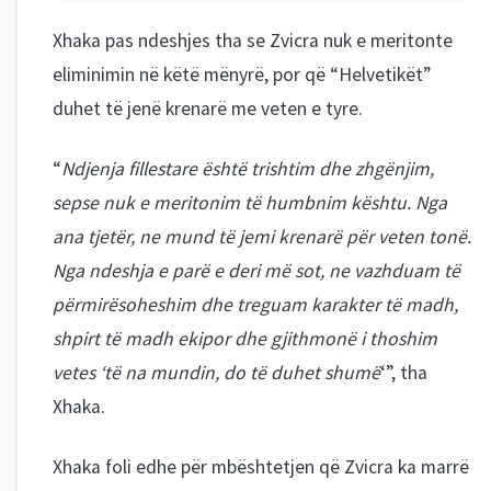
Xhaka pas ndeshjes tha se Zvicra nuk e meritonte
eliminimin në këtë mënyrë, por që “Helvetikët”
duhet të jenë krenarë me veten e tyre.
“
Ndjenja fillestare është trishtim dhe zhgënjim,
sepse nuk e meritonim të humbnim kështu. Nga
ana tjetër, ne mund të jemi krenarë për veten tonë.
Nga ndeshja e parë e deri më sot, ne vazhduam të
përmirësoheshim dhe treguam karakter të madh,
shpirt të madh ekipor dhe gjithmonë i thoshim
vetes ‘të na mundin, do të duhet shumë
‘”, tha
Xhaka.
Xhaka foli edhe për mbështetjen që Zvicra ka marrë