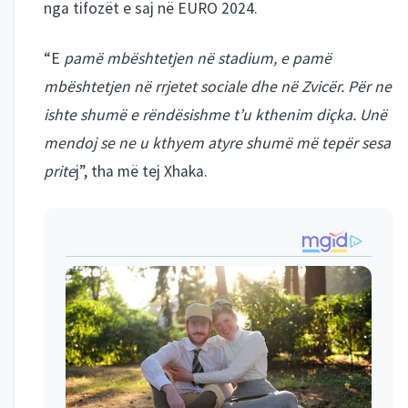
nga tifozët e saj në EURO 2024.
“E
pamë mbështetjen në stadium, e pamë
mbështetjen në rrjetet sociale dhe në Zvicër. Për ne
ishte shumë e rëndësishme t’u kthenim diçka. Unë
mendoj se ne u kthyem atyre shumë më tepër sesa
prite
j”, tha më tej Xhaka.