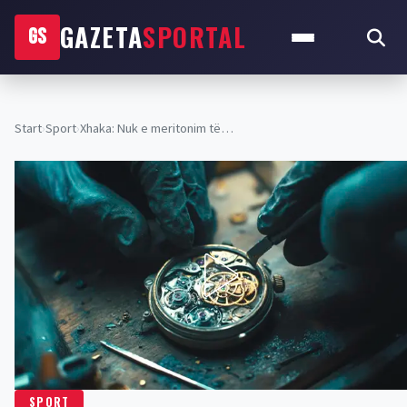
GAZETA
SPORTAL
GS
Start
›
Sport
›
​Xhaka: Nuk e meritonim të…
SPORT