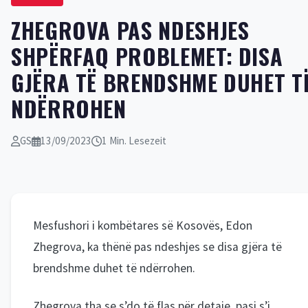
ZHEGROVA PAS NDESHJES
SHPËRFAQ PROBLEMET: DISA
GJËRA TË BRENDSHME DUHET T
NDËRROHEN
GS
13/09/2023
1 Min. Lesezeit
Mesfushori i kombëtares së Kosovës, Edon
Zhegrova, ka thënë pas ndeshjes se disa gjëra të
brendshme duhet të ndërrohen.
Zhegrova tha se s’do të flas për detaje, pasi s’i