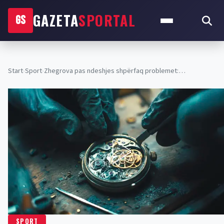
GAZETA
SPORTAL
GS
Start
›
Sport
›
Zhegrova pas ndeshjes shpërfaq problemet:…
SPORT