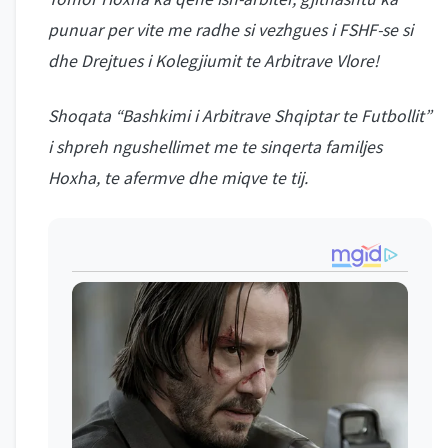
punuar per vite me radhe si vezhgues i FSHF-se si
dhe Drejtues i Kolegjiumit te Arbitrave Vlore!
Shoqata “Bashkimi i Arbitrave Shqiptar te Futbollit”
i shpreh ngushellimet me te sinqerta familjes
Hoxha, te afermve dhe miqve te tij.