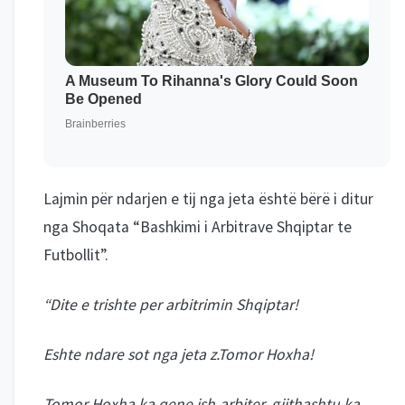
Lajmin për ndarjen e tij nga jeta është bërë i ditur
nga Shoqata “Bashkimi i Arbitrave Shqiptar te
Futbollit”.
“Dite e trishte per arbitrimin Shqiptar!
Eshte ndare sot nga jeta z.Tomor Hoxha!
Tomor Hoxha ka qene ish-arbiter, gjithashtu ka