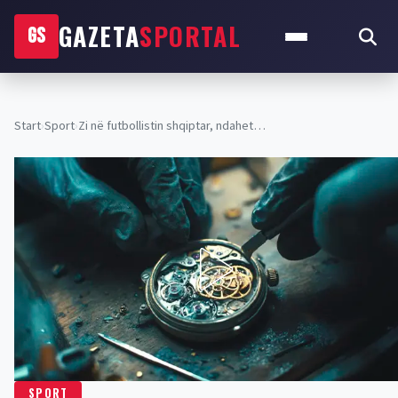
GAZETA
SPORTAL
GS
Start
›
Sport
›
Zi në futbollistin shqiptar, ndahet…
SPORT