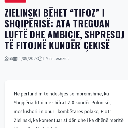
ZIELINSKI BËHET “TIFOZ” I
SHQIPËRISË: ATA TREGUAN
LUFTË DHE AMBICIE, SHPRESOJ
TË FITOJNË KUNDËR ÇEKISË
GS
11/09/2023
1 Min. Lesezeit
Në përfundim të ndeshjes së mbrëmshme, ku
Shqipëria fitoi me shifrat 2-0 kundër Polonisë,
mesfushori i njohur i kombëtares polake, Piotr
Zielinski, ka komentuar sfidën dhe i ka dhënë meritë