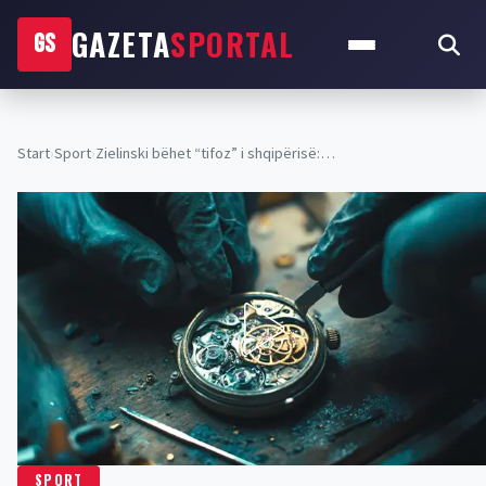
GAZETA
SPORTAL
GS
Start
›
Sport
›
Zielinski bëhet “tifoz” i shqipërisë:…
SPORT