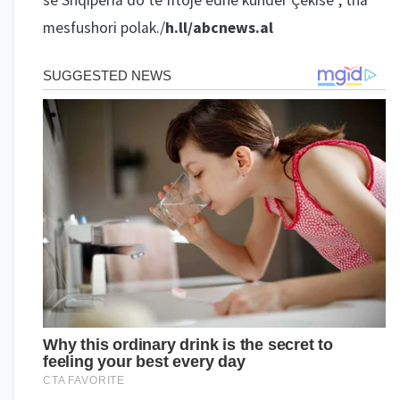
se Shqipëria do të fitojë edhe kundër Çekisë”, tha
mesfushori polak./
h.ll/abcnews.al