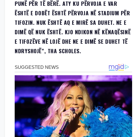
PUNË PËR TË BËRË. ATY KU PËRVOJA E VAR
ËSHTË E DOBËT ËSHTË PËRVOJA NË STADIUM PËR
TIFOZIN. NUK ËSHTË AQ E MIRË SA DUHET. NE E
DIMË QË NUK ËSHTË. KJO NDIKON NË KËNAQËSINË
E TIFOZËVE NË LOJË DHE NE E DIMË SE DUHET TË
NDRYSHOJË”, THA SCHOLES.