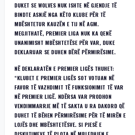
DUKET SE WOLVES NUK ISHTE NË GJENDJE TË
BINDTE ASNJË NGA KËTO KLUBE PËR TË
MBËSHTETUR KAUZËN E TIJ NË AGM.
MEGJITHATË, PREMIER LIGA NUK KA QENË
UNANIMISHT MBËSHTETËSE PËR VAR, DUKE
DEKLARUAR SE DUHEN BËRË PËRMIRËSIME.
NË DEKLARATËN E PREMIER LIGËS THUHET:
“KLUBET E PREMIER LIGËS SOT VOTUAN NË
FAVOR TË VAZHDIMIT TË FUNKSIONIMIT TË VAR
NË PREMIER LIGË. NDËRSA VAR PRODHON
VENDIMMARRJE MË TË SAKTA U RA DAKORD QË
DUHET TË BËHEN PËRMIRËSIME PËR TË MIRËN E
LOJËS DHE MBËSHTETËSVE. SI PJESË E
DISKUTIMEVE TË PLOTA NË MBLEDHJEN E