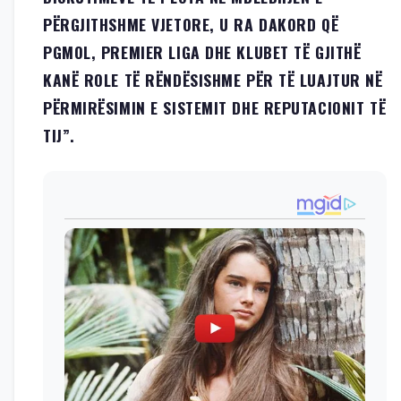
PËRGJITHSHME VJETORE, U RA DAKORD QË
PGMOL, PREMIER LIGA DHE KLUBET TË GJITHË
KANË ROLE TË RËNDËSISHME PËR TË LUAJTUR NË
PËRMIRËSIMIN E SISTEMIT DHE REPUTACIONIT TË
TIJ”.