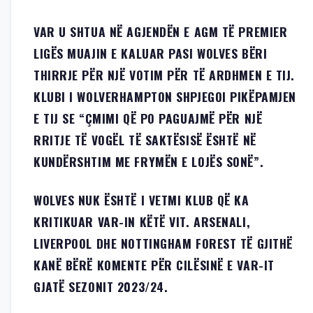
VAR U SHTUA NË AGJENDËN E AGM TË PREMIER
LIGËS MUAJIN E KALUAR PASI WOLVES BËRI
THIRRJE PËR NJË VOTIM PËR TË ARDHMEN E TIJ.
KLUBI I WOLVERHAMPTON SHPJEGOI PIKËPAMJEN
E TIJ SE “ÇMIMI QË PO PAGUAJMË PËR NJË
RRITJE TË VOGËL TË SAKTËSISË ËSHTË NË
KUNDËRSHTIM ME FRYMËN E LOJËS SONË”.
WOLVES NUK ËSHTË I VETMI KLUB QË KA
KRITIKUAR VAR-IN KËTË VIT. ARSENALI,
LIVERPOOL DHE NOTTINGHAM FOREST TË GJITHË
KANË BËRË KOMENTE PËR CILËSINË E VAR-IT
GJATË SEZONIT 2023/24.