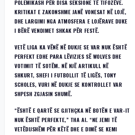
POLEMIKASH PËR DISA SEKSIONE TË TIFOZËVE.
KRITIKAT E ZAKONSHME JANË VONESAT NË LOJË,
DHE LARGIMI NGA ATMOSFERA E LOJËRAVE DUKE
I BËRË VENDIMET SHKAK PËR FESTË.
VETË LIGA KA VËNË NË DUKJE SE VAR NUK ËSHTË
PERFEKT EDHE PARA LËVIZJES SË WOLVES DHE
VOTIMIT TË SOTËM. NË NJË ARTIKULL NË
SHKURT, SHEFI I FUTBOLLIT TË LIGËS, TONY
SCHOLES, VURI NË DUKJE SE KONTROLLET VAR
SHPESH ZGJASIN SHUMË.
“ËSHTË E QARTË SE GJITHÇKA NË BOTËN E VAR-IT
NUK ËSHTË PERFEKTE,” THA AI. “NE JEMI TË
VETËDIJSHËM PËR KËTË DHE E DIMË SE KEMI