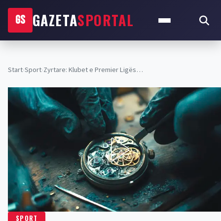
GAZETA
SPORTAL
GS
Start
›
Sport
›
​Zyrtare: Klubet e Premier Ligës…
SPORT