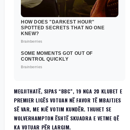
MEGJITHATË, SIPAS “BBC”, 19 NGA 20 KLUBET E
PREMIER LIGËS VOTUAN NË FAVOR TË MBAJTJES
SË VAR, ME NJË VOTIM KUNDËR. THUHET SE
WOLVERHAMPTON ËSHTË SKUADRA E VETME QË
KA VOTUAR PËR LARGIM.