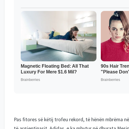
Pas fitores së këtij trofeu rekord, të hënën mbrëma në
të argjentinasit, Adidas, e ka mbytur në dhurata Mesin