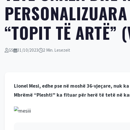
PERSONALIZUARA 
“TOPIT TË ARTË” (
GS
31/10/2023
2 Min. Lesezeit
Lionel Mesi, edhe pse në moshë 36-vjeçare, nuk ka
Mbrëmë “Pleshti” ka fituar për herë të tetë në karr