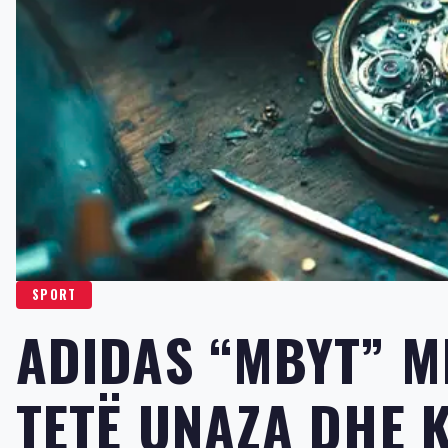
SPORT
ADIDAS “MBYT” M
TETË UNAZA DHE 