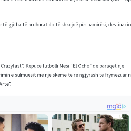
të gjitha të ardhurat do të shkojnë për bamirësi, destinacio
X Crazyfast”. Këpucë futbolli Mesi “El Ocho” që paraqet një
rimin e sulmuesit me një skemë të re ngjyrash të frymëzuar 
Artë”.