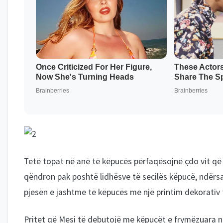
Tetë topat në anë të këpucës përfaqësojnë çdo vit që M
qëndron pak poshtë lidhësve të secilës këpucë, ndërsa
pjesën e jashtme të këpucës me një printim dekorativ
Pritet që Mesi të debutojë me këpucët e frymëzuara n