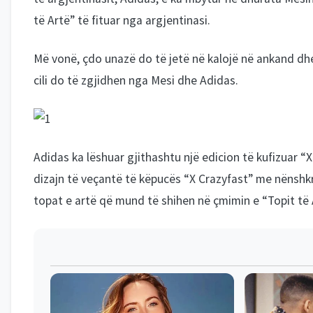
të Artë” të fituar nga argjentinasi.
Më vonë, çdo unazë do të jetë në kalojë në ankand dhe 
cili do të zgjidhen nga Mesi dhe Adidas.
Adidas ka lëshuar gjithashtu një edicion të kufizuar “
dizajn të veçantë të këpucës “X Crazyfast” me nënshk
topat e artë që mund të shihen në çmimin e “Topit të 