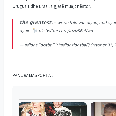
Uruguait dhe Brazilit gjatë muajt nëntor.
𝘁𝗵𝗲 𝗴𝗿𝗲𝗮𝘁𝗲𝘀𝘁 as we’ve told you again, and 
again.
pic.twitter.com/iUHzS6eKwo
— adidas Football (@adidasfootball)
October 31, 
;
PANORAMASPORT.AL