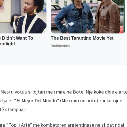
esi u votua si lojtari më i mirë në Botë. Një kokë dhie e art
 fjalët “El Mejor Del Mundo” (Më i miri në botë) zbukurojnë
 të stampuar.
ga “Topi i Artë” me kombëtaren argjentinase në sfidat ndaj