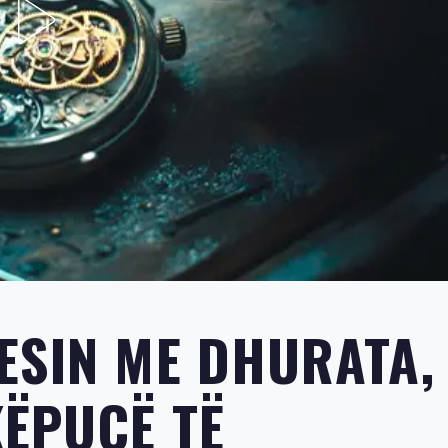
ESIN ME DHURATA,
KËPUCË TË