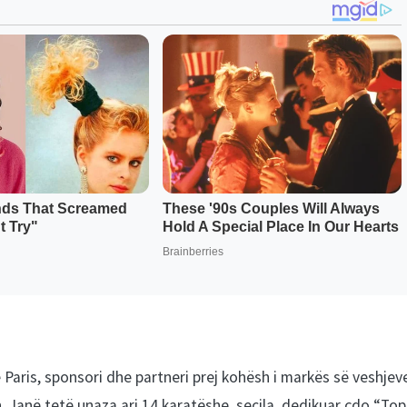
 Paris, sponsori dhe partneri prej kohësh i markës së veshjev
. Janë tetë unaza ari 14 karatëshe, secila dedikuar çdo “Top