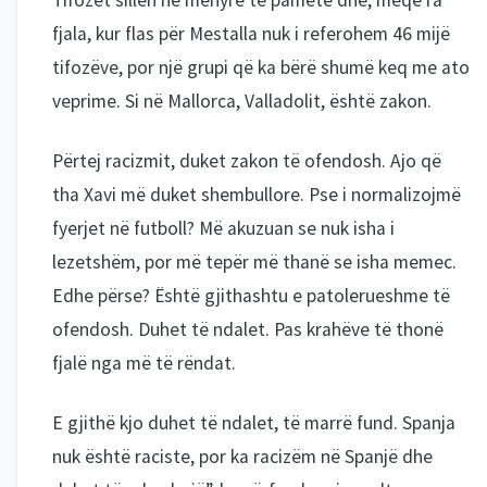
Tifozët sillen në mënyrë të pametë dhe, meqë ra
fjala, kur flas për Mestalla nuk i referohem 46 mijë
tifozëve, por një grupi që ka bërë shumë keq me ato
veprime. Si në Mallorca, Valladolit, është zakon.
Përtej racizmit, duket zakon të ofendosh. Ajo që
tha Xavi më duket shembullore. Pse i normalizojmë
fyerjet në futboll? Më akuzuan se nuk isha i
lezetshëm, por më tepër më thanë se isha memec.
Edhe përse? Është gjithashtu e patolerueshme të
ofendosh. Duhet të ndalet. Pas krahëve të thonë
fjalë nga më të rëndat.
E gjithë kjo duhet të ndalet, të marrë fund. Spanja
nuk është raciste, por ka racizëm në Spanjë dhe