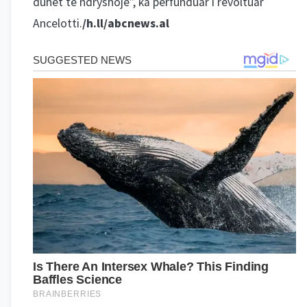
duhet të ndryshojë”, ka përfunduar i revoltuar
Ancelotti.
/h.ll/abcnews.al