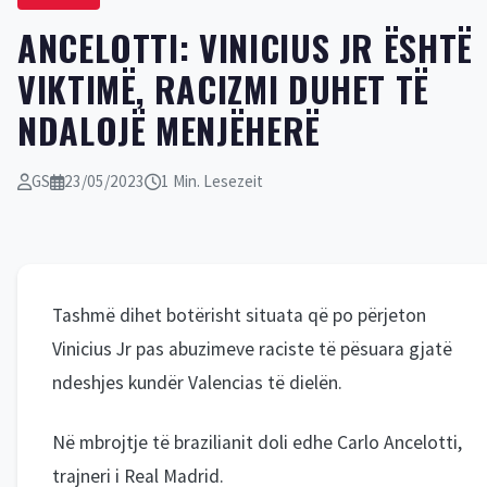
ANCELOTTI: VINICIUS JR ËSHTË
VIKTIMË, RACIZMI DUHET TË
NDALOJË MENJËHERË
GS
23/05/2023
1 Min. Lesezeit
Tashmë dihet botërisht situata që po përjeton
Vinicius Jr pas abuzimeve raciste të pësuara gjatë
ndeshjes kundër Valencias të dielën.
Në mbrojtje të brazilianit doli edhe Carlo Ancelotti,
trajneri i Real Madrid.