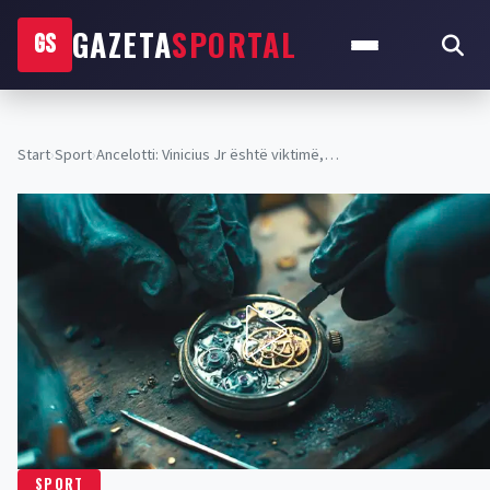
GAZETA
SPORTAL
GS
Start
›
Sport
›
Ancelotti: Vinicius Jr është viktimë,…
SPORT