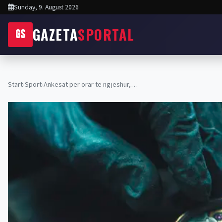
Sunday, 9. August 2026
GAZETA
SPORTAL
GS
Start
›
Sport
›
Ankesat për orar të ngjeshur,…