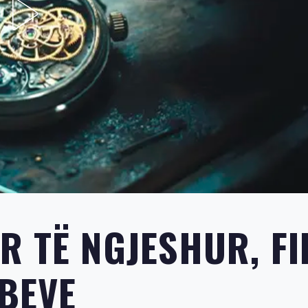
R TË NGJESHUR, FI
UBEVE