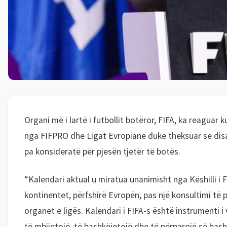
Organi më i lartë i futbollit botëror, FIFA, ka reagua
nga FIFPRO dhe Ligat Evropiane duke theksuar se disa 
pa konsideratë për pjesën tjetër të botës.
“Kalendari aktual u miratua unanimisht nga Këshilli i F
kontinentet, përfshirë Evropën, pas një konsultimi të pl
organet e ligës. Kalendari i FIFA-s është instrumenti
të mbijetojë, të bashkëjetojë dhe të përparojë së bas