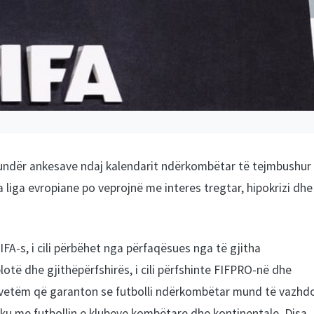
r kundër ankesave ndaj kalendarit ndërkombëtar të tejmbushur
liga evropiane po veprojnë me interes tregtar, hipokrizi dhe
IFA-s, i cili përbëhet nga përfaqësues nga të gjitha
otë dhe gjithëpërfshirës, ​​i cili përfshinte FIFPRO-në dhe
 i vetëm që garanton se futbolli ndërkombëtar mund të vazhd
hku me futbollin e klubeve kombëtare dhe kontinentale. Disa