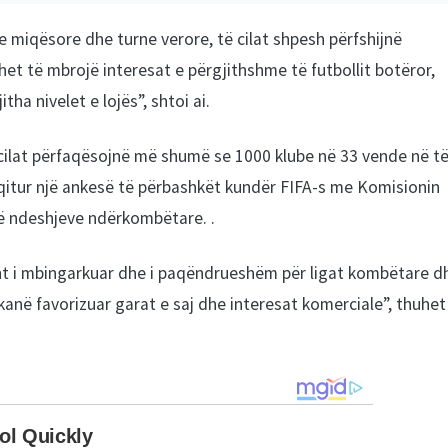
e miqësore dhe turne verore, të cilat shpesh përfshijnë
et të mbrojë interesat e përgjithshme të futbollit botëror,
ha nivelet e lojës”, shtoi ai.
ë cilat përfaqësojnë më shumë se 1000 klube në 33 vende në t
aqitur një ankesë të përbashkët kundër FIFA-s me Komisionin
ë ndeshjeve ndërkombëtare. .
ht i mbingarkuar dhe i paqëndrueshëm për ligat kombëtare d
kanë favorizuar garat e saj dhe interesat komerciale”, thuhet