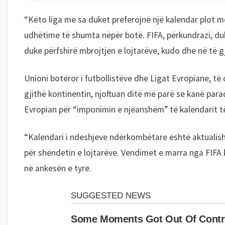
“Këto liga me sa duket preferojnë një kalendar plot m
udhëtime të shumta nëpër botë. FIFA, përkundrazi, duh
duke përfshirë mbrojtjen e lojtarëve, kudo dhe në të gjit
Unioni botëror i futbollistëve dhe Ligat Evropiane, t
gjithë kontinentin, njoftuan ditë më parë se kanë par
Evropian për “imponimin e njëanshëm” të kalendarit t
“Kalendari i ndeshjeve ndërkombëtare është aktualis
për shëndetin e lojtarëve. Vendimet e marra nga FIFA 
në ankesën e tyre.