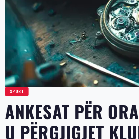
SPORT
ANKESAT PËR ORA
U PËRGJIGJET KL