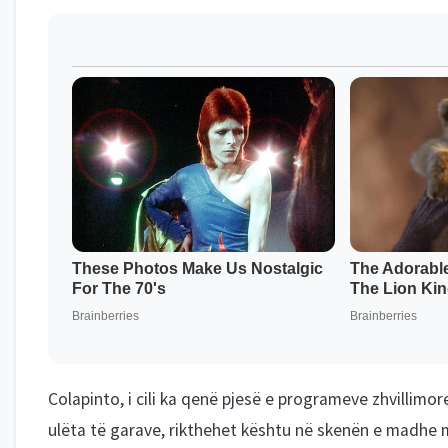
Colapinto, i cili ka qenë pjesë e programeve zhvillimo
ulëta të garave, rikthehet kështu në skenën e madhe me