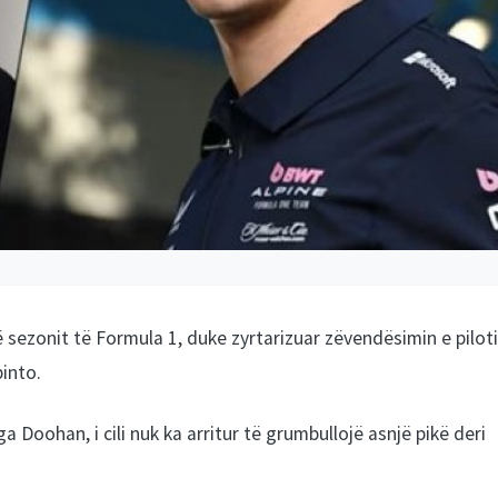
ë sezonit të Formula 1, duke zyrtarizuar zëvendësimin e piloti
into.
 Doohan, i cili nuk ka arritur të grumbullojë asnjë pikë deri