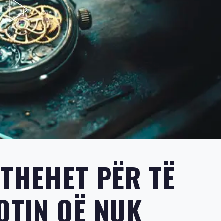
KTHEHET PËR TË
OTIN QË NUK