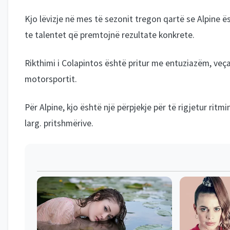
Kjo lëvizje në mes të sezonit tregon qartë se Alpine 
te talentet që premtojnë rezultate konkrete.
Rikthimi i Colapintos është pritur me entuziazëm, veçan
motorsportit.
Për Alpine, kjo është një përpjekje për të rigjetur ritm
larg. pritshmërive.