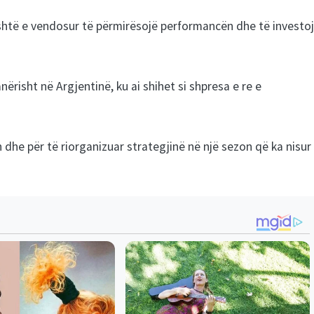
është e vendosur të përmirësojë performancën dhe të investo
ërisht në Argjentinë, ku ai shihet si shpresa e re e
in dhe për të riorganizuar strategjinë në një sezon që ka nisur