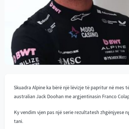
Skuadra Alpine ka bërë një lëvizje të papritur në mes t
australian Jack Doohan me argjentinasin Franco Colap
Ky vendim vjen pas një serie rezultatesh zhgënjyese nga
tani.