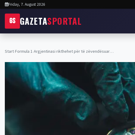
Friday, 7. August 2026
GAZETA
SPORTAL
GS
Start
›
Formula 1
›
Argjentinasi rikthehet për të zëvendësuar…