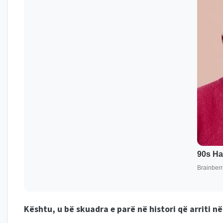
Kështu, u bë skuadra e parë në histori që arriti n