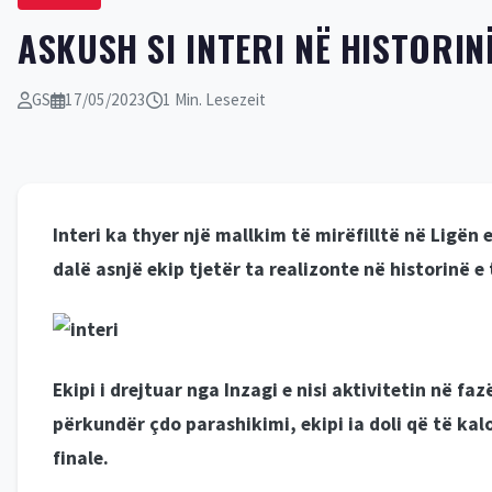
ASKUSH SI INTERI NË HISTORIN
GS
17/05/2023
1 Min. Lesezeit
Interi ka thyer një mallkim të mirëfilltë në Ligën
dalë asnjë ekip tjetër ta realizonte në historinë e
Ekipi i drejtuar nga Inzagi e nisi aktivitetin në f
përkundër çdo parashikimi, ekipi ia doli që të kal
finale.