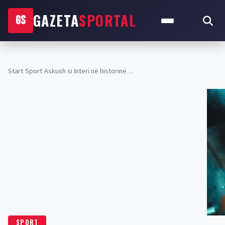
GAZETA
SPORTAL
GS
Start
›
Sport
›
Askush si Interi në historinë…
SPORT