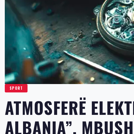
SPORT
ATMOSFERË ELEKT
ALBANIA”, MBUSH