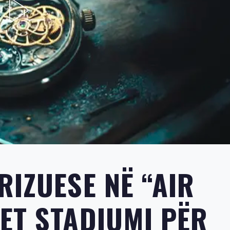
RIZUESE NË “AIR
ET STADIUMI PËR