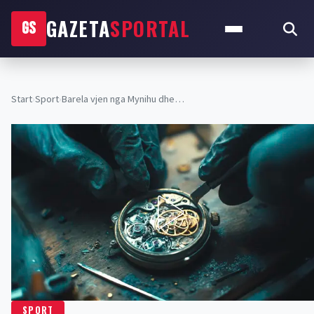
GAZETA
SPORTAL
GS
Start
›
Sport
›
Barela vjen nga Mynihu dhe…
SPORT