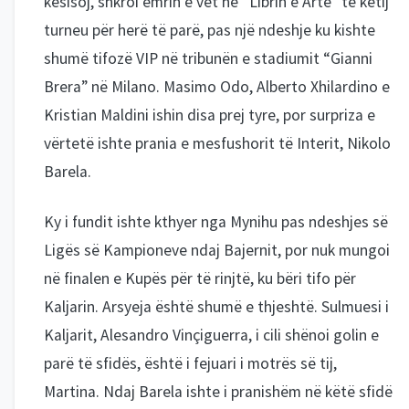
kësisoj, shkroi emrin e vet në “Librin e Artë” të këtij
turneu për herë të parë, pas një ndeshje ku kishte
shumë tifozë VIP në tribunën e stadiumit “Gianni
Brera” në Milano. Masimo Odo, Alberto Xhilardino e
Kristian Maldini ishin disa prej tyre, por surpriza e
vërtetë ishte prania e mesfushorit të Interit, Nikolo
Barela.
Ky i fundit ishte kthyer nga Mynihu pas ndeshjes së
Ligës së Kampioneve ndaj Bajernit, por nuk mungoi
në finalen e Kupës për të rinjtë, ku bëri tifo për
Kaljarin. Arsyeja është shumë e thjeshtë. Sulmuesi i
Kaljarit, Alesandro Vinçiguerra, i cili shënoi golin e
parë të sfidës, është i fejuari i motrës së tij,
Martina. Ndaj Barela ishte i pranishëm në këtë sfidë