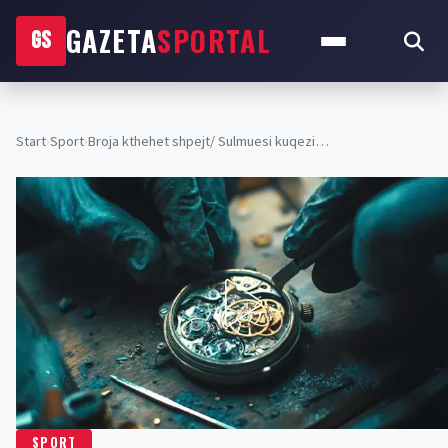
GAZETA
SPORTAL
GS
Start
›
Sport
›
Broja kthehet shpejt/ Sulmuesi kuqezi…
SPORT