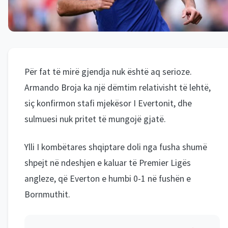
Për fat të mirë gjendja nuk është aq serioze.
Armando Broja ka një dëmtim relativisht të lehtë,
siç konfirmon stafi mjekësor I Evertonit, dhe
sulmuesi nuk pritet të mungojë gjatë.
Ylli I kombëtares shqiptare doli nga fusha shumë
shpejt në ndeshjen e kaluar të Premier Ligës
angleze, që Everton e humbi 0-1 në fushën e
Bornmuthit.