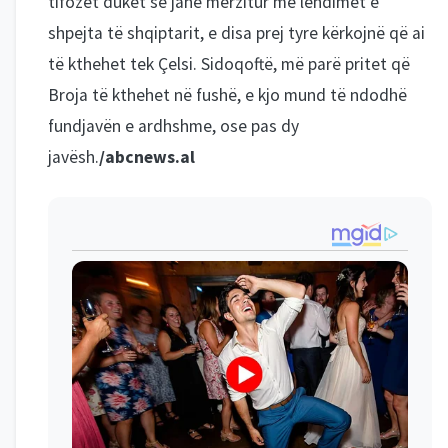
tifozët duket se janë mërzitur me lëndimet e
shpejta të shqiptarit, e disa prej tyre kërkojnë që ai
të kthehet tek Çelsi. Sidoqoftë, më parë pritet që
Broja të kthehet në fushë, e kjo mund të ndodhë
fundjavën e ardhshme, ose pas dy
javësh.
/abcnews.al