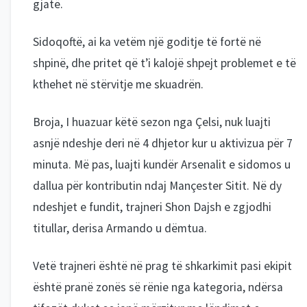
gjatë.
Sidoqoftë, ai ka vetëm një goditje të fortë në
shpinë, dhe pritet që t’i kalojë shpejt problemet e të
kthehet në stërvitje me skuadrën.
Broja, I huazuar këtë sezon nga Çelsi, nuk luajti
asnjë ndeshje deri në 4 dhjetor kur u aktivizua për 7
minuta. Më pas, luajti kundër Arsenalit e sidomos u
dallua për kontributin ndaj Mançester Sitit. Në dy
ndeshjet e fundit, trajneri Shon Dajsh e zgjodhi
titullar, derisa Armando u dëmtua.
Vetë trajneri është në prag të shkarkimit pasi ekipit
është pranë zonës së rënie nga kategoria, ndërsa