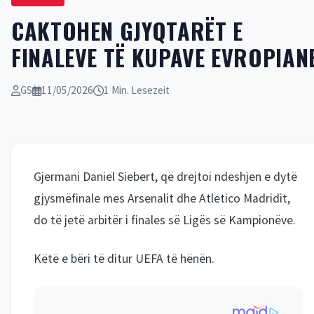
CAKTOHEN GJYQTARËT E
FINALEVE TË KUPAVE EVROPIAN
GS
11/05/2026
1 Min. Lesezeit
Gjermani Daniel Siebert, që drejtoi ndeshjen e dytë
gjysmëfinale mes Arsenalit dhe Atletico Madridit,
do të jetë arbitër i finales së Ligës së Kampionëve.
Këtë e bëri të ditur UEFA të hënën.