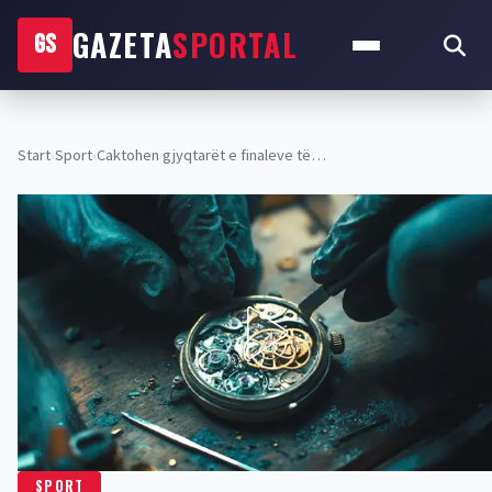
GAZETA
SPORTAL
GS
Start
›
Sport
›
Caktohen gjyqtarët e finaleve të…
SPORT