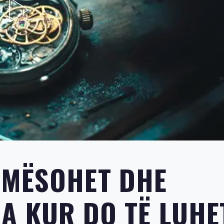
 MËSOHET DHE
 JA KUR DO TË LUHE