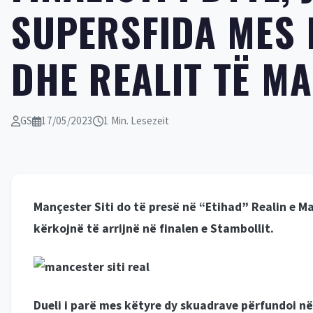
SUPERSFIDA MES 
DHE REALIT TË M
GS
17/05/2023
1 Min. Lesezeit
Mançester Siti do të presë në “Etihad” Realin e Ma
kërkojnë të arrijnë në finalen e Stambollit.
Dueli i parë mes këtyre dy skuadrave përfundoi në