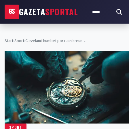
GAZETA
SPORTAL
GS
Start
›
Sport
›
Cleveland humbet por ruan kreun…
SPORT