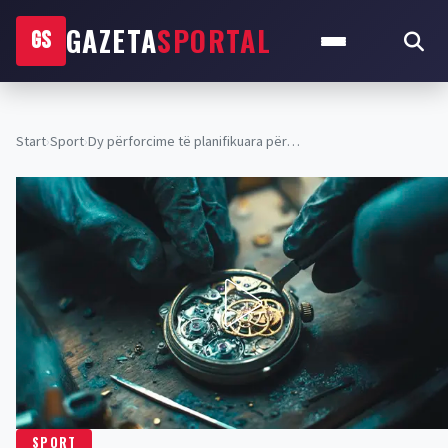
GAZETA
SPORTAL
GS
Start
›
Sport
›
Dy përforcime të planifikuara për…
SPORT