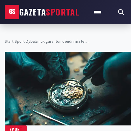
GAZETA
SPORTAL
GS
Start
›
Sport
›
Dybala nuk garanton qëndrimin te…
SPORT