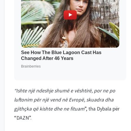
“Ishte një ndeshje shumë e vështirë, por ne po
luftonim për një vend në Evropë, skuadra dha
gjithçka që kishte dhe ne fituam
”, tha Dybala për
“DAZN”.