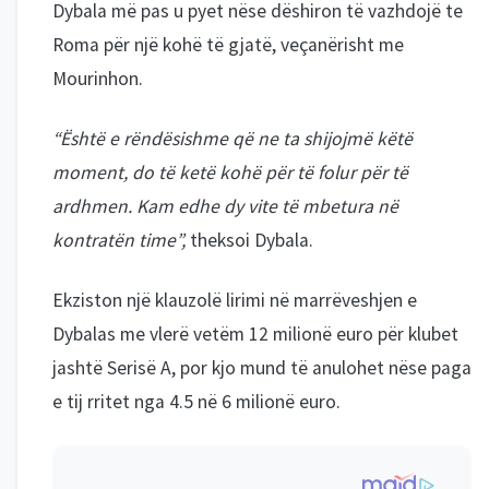
Dybala më pas u pyet nëse dëshiron të vazhdojë te
Roma për një kohë të gjatë, veçanërisht me
Mourinhon.
“Është e rëndësishme që ne ta shijojmë këtë
moment, do të ketë kohë për të folur për të
ardhmen. Kam edhe dy vite të mbetura në
kontratën time”,
theksoi Dybala.
Ekziston një klauzolë lirimi në marrëveshjen e
Dybalas me vlerë vetëm 12 milionë euro për klubet
jashtë Serisë A, por kjo mund të anulohet nëse paga
e tij rritet nga 4.5 në 6 milionë euro.