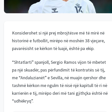
Konsiderohet si një prej mbrojtësve më të mirë në
historinë e futbollit, mirëpo në moshën 38 vjeçare,
pavarësisht se kërkon të luajë, është pa ekip.
“Shtatlarti” spanjoll, Sergio Ramos vijon të mbetet
pa një skuadër, pas përfundimit të kontratës së tij,
me “Andaluzianët” e Sevilla, në muajin qershor dhe
tashmë kërkon me ngulm të nisë një kapitull të ri në
karrierën e tij, mirëpo deri më tani gjithçka është në
“udhëkryq”.