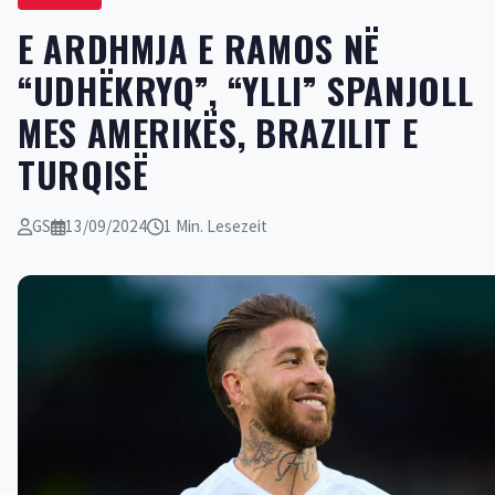
E ARDHMJA E RAMOS NË
“UDHËKRYQ”, “YLLI” SPANJOLL
MES AMERIKËS, BRAZILIT E
TURQISË
GS
13/09/2024
1 Min. Lesezeit