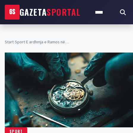
GAZETA
SPORTAL
GS
Start
›
Sport
›
E ardhmja e Ramos në…
SPORT