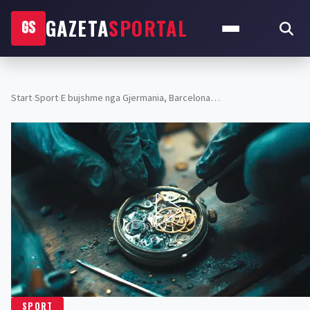
GAZETA
SPORTAL
GS
Start
›
Sport
›
E bujshme nga Gjermania, Barcelona…
SPORT