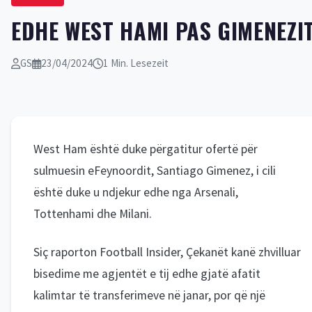
EDHE WEST HAMI PAS GIMENEZI
GS
23/04/2024
1 Min. Lesezeit
West Ham është duke përgatitur ofertë për
sulmuesin eFeynoordit, Santiago Gimenez, i cili
është duke u ndjekur edhe nga Arsenali,
Tottenhami dhe Milani.
Siç raporton Football Insider, Çekanët kanë zhvilluar
bisedime me agjentët e tij edhe gjatë afatit
kalimtar të transferimeve në janar, por që një