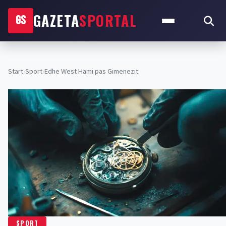
GAZETA
SPORTAL
GS
Start
›
Sport
›
Edhe West Hami pas Gimenezit
SPORT