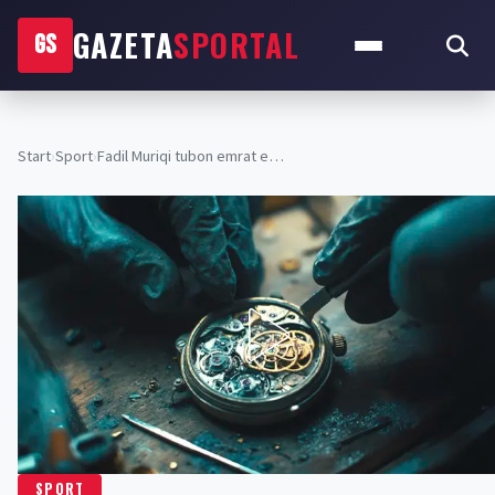
GAZETA
SPORTAL
GS
Start
›
Sport
›
Fadil Muriqi tubon emrat e…
SPORT