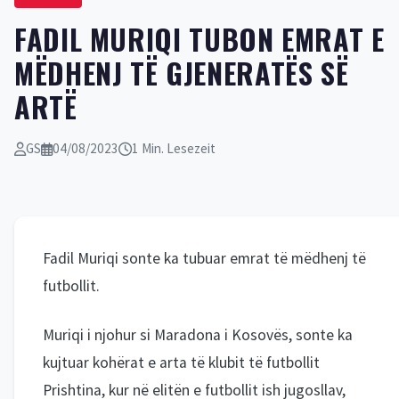
FADIL MURIQI TUBON EMRAT E
MËDHENJ TË GJENERATËS SË
ARTË
GS
04/08/2023
1 Min. Lesezeit
Fadil Muriqi sonte ka tubuar emrat të mëdhenj të
futbollit.
Muriqi i njohur si Maradona i Kosovës, sonte ka
kujtuar kohërat e arta të klubit të futbollit
Prishtina, kur në elitën e futbollit ish jugosllav,