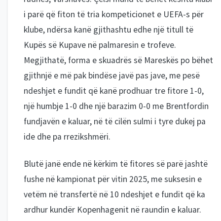
i parë që fiton të tria kompeticionet e UEFA-s për
klube, ndërsa kanë gjithashtu edhe një titull të
Kupës së Kupave në palmaresin e trofeve.
Megjithatë, forma e skuadrës së Mareskës po bëhet
gjithnjë e më pak bindëse javë pas jave, me pesë
ndeshjet e fundit që kanë prodhuar tre fitore 1-0,
një humbje 1-0 dhe një barazim 0-0 me Brentfordin
fundjavën e kaluar, në të cilën sulmi i tyre dukej pa
ide dhe pa rrezikshmëri.
Blutë janë ende në kërkim të fitores së parë jashtë
fushe në kampionat për vitin 2025, me suksesin e
vetëm në transfertë në 10 ndeshjet e fundit që ka
ardhur kundër Kopenhagenit në raundin e kaluar.