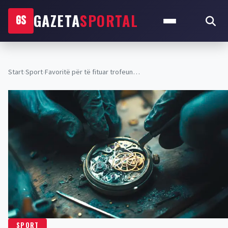
GAZETA
SPORTAL
GS
Start
›
Sport
›
Favoritë për të fituar trofeun…
SPORT