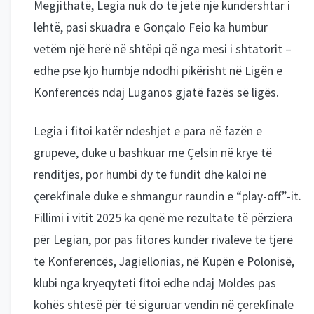
Megjithatë, Legia nuk do të jetë një kundërshtar i
lehtë, pasi skuadra e Gonçalo Feio ka humbur
vetëm një herë në shtëpi që nga mesi i shtatorit –
edhe pse kjo humbje ndodhi pikërisht në Ligën e
Konferencës ndaj Luganos gjatë fazës së ligës.
Legia i fitoi katër ndeshjet e para në fazën e
grupeve, duke u bashkuar me Çelsin në krye të
renditjes, por humbi dy të fundit dhe kaloi në
çerekfinale duke e shmangur raundin e “play-off”-it.
Fillimi i vitit 2025 ka qenë me rezultate të përziera
për Legian, por pas fitores kundër rivalëve të tjerë
të Konferencës, Jagiellonias, në Kupën e Polonisë,
klubi nga kryeqyteti fitoi edhe ndaj Moldes pas
kohës shtesë për të siguruar vendin në çerekfinale