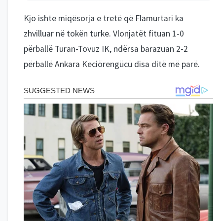
Kjo ishte miqësorja e tretë që Flamurtari ka
zhvilluar në tokën turke. Vlonjatët fituan 1-0
përballë Turan-Tovuz IK, ndërsa barazuan 2-2
përballë Ankara Keciörengücü disa ditë më parë.