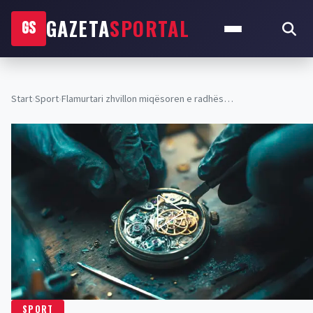
GAZETA
SPORTAL
GS
Start
›
Sport
›
Flamurtari zhvillon miqësoren e radhës…
SPORT